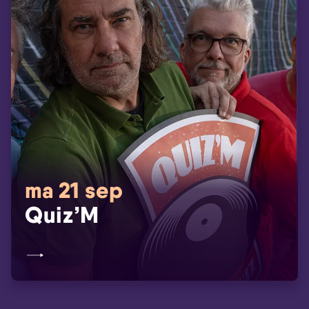
ma 21 sep
Quiz’M