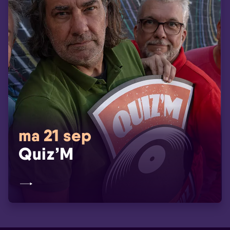
ma 21 sep
Quiz’M