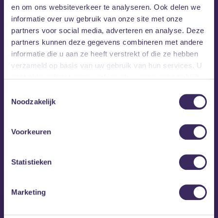
en om ons websiteverkeer te analyseren. Ook delen we
informatie over uw gebruik van onze site met onze
partners voor social media, adverteren en analyse. Deze
partners kunnen deze gegevens combineren met andere
informatie die u aan ze heeft verstrekt of die ze hebben
verzameld op basis van uw gebruik van hun services. U
gaat akkoord met onze cookies als u onze website blijft
gebruiken.
Toestemmingsselectie
Noodzakelijk
Voorkeuren
MEZZ tipt
Statistieken
Marketing