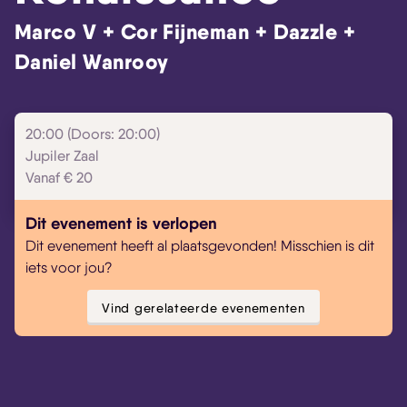
Marco V + Cor Fijneman + Dazzle +
Daniel Wanrooy
Skip navigatie
20:00 (Doors: 20:00)
Jupiler Zaal
Vanaf € 20
Dit evenement is verlopen
Dit evenement heeft al plaatsgevonden! Misschien is dit
iets voor jou?
Vind gerelateerde evenementen