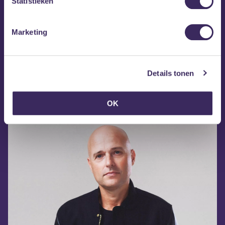
Statistieken
Marketing
Details tonen
Website Marco V
Marco V op Facebook
OK
Marco V op Instagram