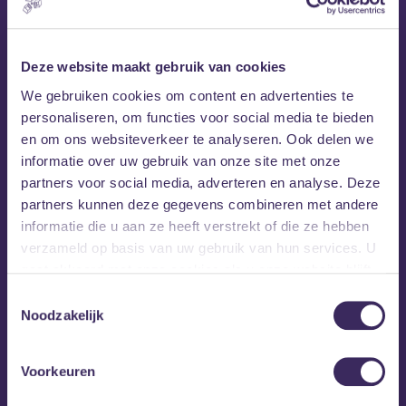
Deze website maakt gebruik van cookies
We gebruiken cookies om content en advertenties te
personaliseren, om functies voor social media te bieden
en om ons websiteverkeer te analyseren. Ook delen we
informatie over uw gebruik van onze site met onze
partners voor social media, adverteren en analyse. Deze
partners kunnen deze gegevens combineren met andere
informatie die u aan ze heeft verstrekt of die ze hebben
verzameld op basis van uw gebruik van hun services. U
gaat akkoord met onze cookies als u onze website blijft
gebruiken.
Toestemmingsselectie
Noodzakelijk
Voorkeuren