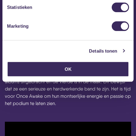
Statistieken
Marketing
Details tonen
Once Awake
is de Noorse death metal band met zware en
OK
groovy riffs. In slechts vier jaar tijd heeft de band drie
albums uitgebracht en de vierde is in de maak. Dit bewijst
dat ze een serieuze en hardwerkende band te zijn. Het is tijd
voor Once Awake om hun montserlijke energie en passie op
het podium te laten zien.