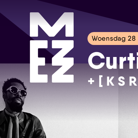
Woensdag 28 
Curt
+ [ K S R