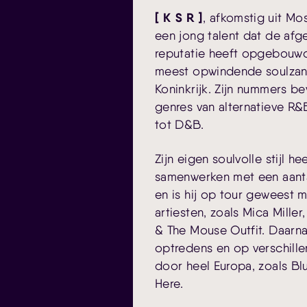
[ K S R ]
, afkomstig uit Mo
een jong talent dat de afg
reputatie heeft opgebouwd
meest opwindende soulzan
Koninkrijk. Zijn nummers be
genres van alternatieve R&B
tot D&B.
Zijn eigen soulvolle stijl h
samenwerken met een aanta
en is hij op tour geweest 
artiesten, zoals Mica Miller,
& The Mouse Outfit. Daarnaa
optredens en op verschille
door heel Europa, zoals Bl
Here.