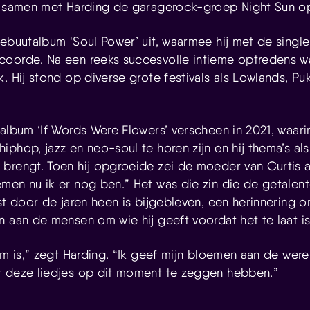
e samen met Harding de garagerock-groep Night Sun op
debuutalbum ‘Soul Power’ uit, waarmee hij met de single
oorde. Na een reeks succesvolle intieme optredens wa
k. Hij stond op diverse grote festivals als Lowlands, P
album ‘If Words Were Flowers’ verscheen in 2021, waari
phop, jazz en neo-soul te horen zijn en hij thema’s als
brengt. Toen hij opgroeide zei de moeder van Curtis a
men nu ik er nog ben.” Het was die zin die de getalen
st door de jaren heen is bijgebleven, een herinnering om
n aan de mensen om wie hij geeft voordat het te laat is
um is,” zegt Harding. “Ik geef mijn bloemen aan de were
t deze liedjes op dit moment te zeggen hebben.”