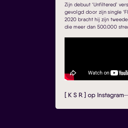
Zijn debuut ‘Unfiltered’ ver
gevolgd door zijn single ‘Fl
2020 bracht hij zijn tweede 
die meer dan 500.000 stre
[ K S R ] op Instagram