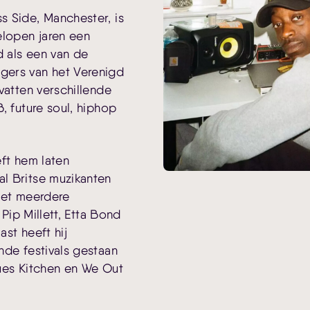
ss Side, Manchester, is
elopen jaren een
 als een van de
gers van het Verenigd
vatten verschillende
, future soul, hiphop
eeft hem laten
l Britse muzikanten
met meerdere
 Pip Millett, Etta Bond
st heeft hij
nde festivals gestaan
ues Kitchen en We Out