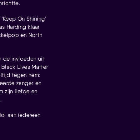
richtte.
 ‘Keep On Shining’
s Harding klaar
ukkelpop en North
n de invloeden uit
 Black Lives Matter
ltijd tegen hem:
teerde zanger en
 zijn liefde en
.
ld, aan iedereen