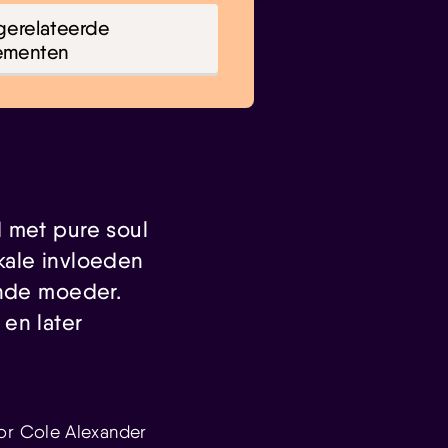
gerelateerde
ementen
 met pure soul
kale invloeden
ende moeder.
en later
or Cole Alexander