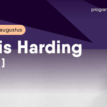
progra
augustus
is Harding
 ]