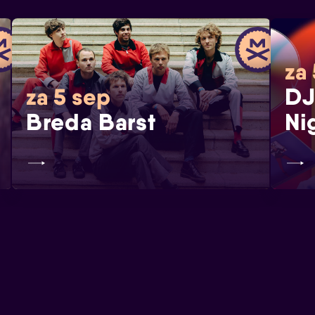
za
DJ
za 5 sep
Breda Barst
Ni