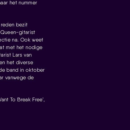
naar het nummer
 reden bezit
 Queen-gitarist
fectie na. Ook weet
at met het nodige
rist Lars van
n het diverse
de band in oktober
aar vanwege de
ant To Break Free’,