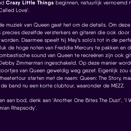
Crazy Little Things
and
beginnen, natuurlijk vernoemd 
Called Love’.
 de muziek van Queen gaat het om de details. Om deze
ps precies dezelfde versterkers en gitaren die ook door
 worden. Daarmee speelt hij May’s solo’s tot in de per
luk de hoge noten van Freddie Mercury te pakken en d
mbastische sound van Queen te recreëren zijn ook gita
 Debby Zimmerman ingeschakeld. Op deze manier worde
oortjes van Queen geweldig weg gezet. Eigenlijk zou 
 theatertour starten met de naam: Queen: The Story, m
 de band nu een korte clubtour, waaronder de MEZZ.
en aan bod, denk aan ‘Another One Bites The Dust’, ‘I W
emian Rhapsody’.