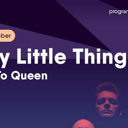
progra
ober
y Little Thin
 To Queen
Skip navigatie