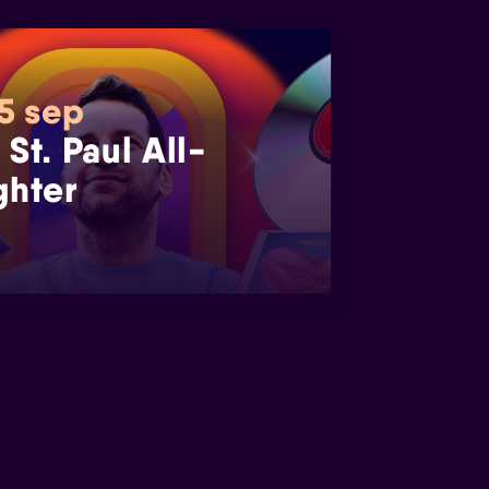
 5 sep
 St. Paul All-
ghter