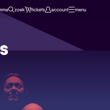
mma
zoek
tickets
account
menu
gs