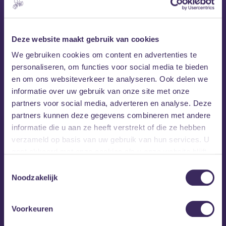
Date: January 31 2025
Time: 23:00 – 04:00
Deze website maakt gebruik van cookies
18+
We gebruiken cookies om content en advertenties te
personaliseren, om functies voor social media te bieden
MEZZ tipt
en om ons websiteverkeer te analyseren. Ook delen we
informatie over uw gebruik van onze site met onze
partners voor social media, adverteren en analyse. Deze
partners kunnen deze gegevens combineren met andere
informatie die u aan ze heeft verstrekt of die ze hebben
verzameld op basis van uw gebruik van hun services. U
gaat akkoord met onze cookies als u onze website blijft
gebruiken.
Toestemmingsselectie
Noodzakelijk
Voorkeuren