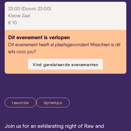
23:00 (Doors: 23:00)
Kleine Zaal
€ 10
Dit evenement is verlopen
Dit evenement heeft al plaatsgevonden! Misschien is dit
iets voor jou?
Vind gerelateerde evenementen
rawstyle
Uptempo
Join us for an exhilarating night of Raw and