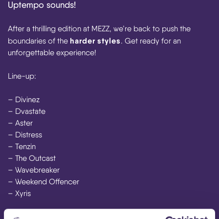
Uptempo sounds!
After a thrilling edition at MEZZ, we’re back to push the
harder styles
boundaries of the
. Get ready for an
unforgettable experience!
Line-up:
– Divinez
– Dvastate
– Aster
– Distress
– Tenzin
– The Outcast
– Wavebreaker
– Weekend Offencer
– Xyris
Don’t miss out and mark your calendars!