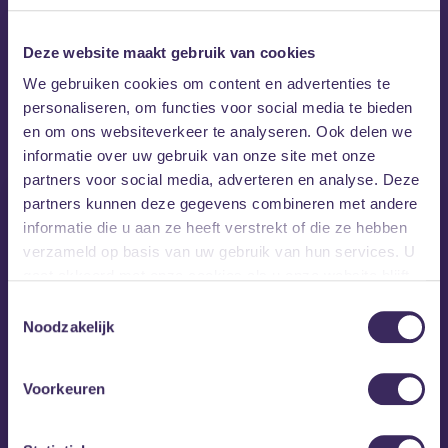
Deze website maakt gebruik van cookies
We gebruiken cookies om content en advertenties te
MEZZ tipt
personaliseren, om functies voor social media te bieden
en om ons websiteverkeer te analyseren. Ook delen we
informatie over uw gebruik van onze site met onze
partners voor social media, adverteren en analyse. Deze
partners kunnen deze gegevens combineren met andere
informatie die u aan ze heeft verstrekt of die ze hebben
verzameld op basis van uw gebruik van hun services. U
gaat akkoord met onze cookies als u onze website blijft
gebruiken.
Toestemmingsselectie
Noodzakelijk
Voorkeuren