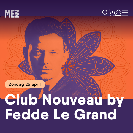
Tickets
Account
Progr
Menu
Zoek
Zondag 26 april
Club Nouveau by
Fedde Le Grand