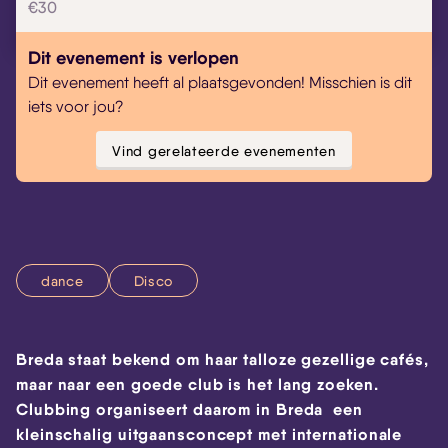
€30
Dit evenement is verlopen
Dit evenement heeft al plaatsgevonden! Misschien is dit
iets voor jou?
Vind gerelateerde evenementen
dance
Disco
Breda staat bekend om haar talloze gezellige cafés,
maar naar een goede club is het lang zoeken.
Clubbing organiseert daarom in Breda een
kleinschalig uitgaansconcept met internationale