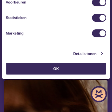
Voorkeuren
Statistieken
Marketing
vr 28 aug
40UP
Details tonen
OK