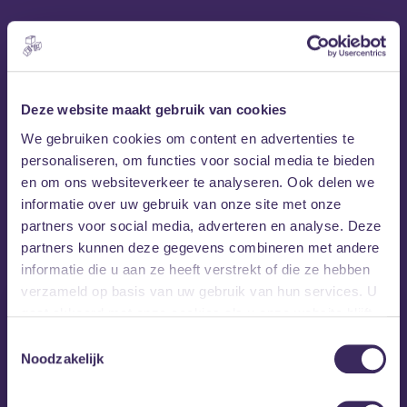
Deze website maakt gebruik van cookies
We gebruiken cookies om content en advertenties te
personaliseren, om functies voor social media te bieden
en om ons websiteverkeer te analyseren. Ook delen we
informatie over uw gebruik van onze site met onze
MEZZ tipt
partners voor social media, adverteren en analyse. Deze
partners kunnen deze gegevens combineren met andere
informatie die u aan ze heeft verstrekt of die ze hebben
verzameld op basis van uw gebruik van hun services. U
gaat akkoord met onze cookies als u onze website blijft
gebruiken.
Toestemmingsselectie
Noodzakelijk