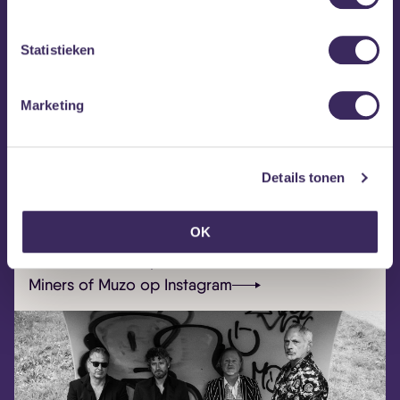
repertoire, nieuwe songs en natuurlijk enkele covers,
zoals een garagerockband betaamt. Het blijft altijd een
levendige, opwindende Rock ’n Roll show waar leeftijd
Statistieken
geen vat op heeft.
Marketing
Details tonen
OK
Miners of Muzo op Facebook
Miners of Muzo op Instagram