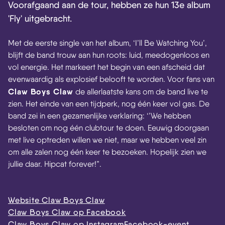
Voorafgaand aan de tour, hebben ze hun 13e album
'Fly' uitgebracht.
Met de eerste single van het album, ‘I’ll Be Watching You’,
blijft de band trouw aan hun roots: luid, meedogenloos en
vol energie. Het markeert het begin van een afscheid dat
evenwaardig als explosief belooft te worden. Voor fans van
Claw Boys Claw
de allerlaatste kans om de band live te
zien. Het einde van een tijdperk, nog één keer vol gas. De
band zei in een gezamenlijke verklaring: ‘’We hebben
besloten om nog één clubtour te doen. Eeuwig doorgaan
met live optreden willen we niet, maar we hebben veel zin
om alle zalen nog één keer te bezoeken. Hopelijk zien we
jullie daar. Hipcat forever!”.
Website Claw Boys Claw
Claw Boys Claw op Facebook
Claw Boys Claw op Instagram
Facebook-event