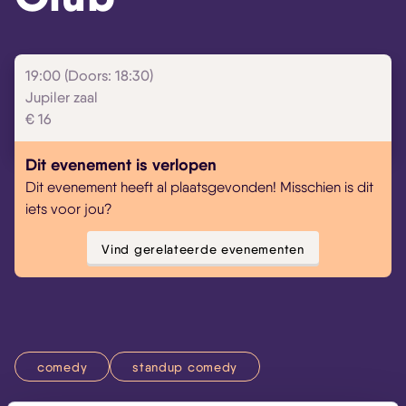
19:00 (Doors: 18:30)
Jupiler zaal
€ 16
Dit evenement is verlopen
Dit evenement heeft al plaatsgevonden! Misschien is dit
iets voor jou?
Vind gerelateerde evenementen
comedy
standup comedy