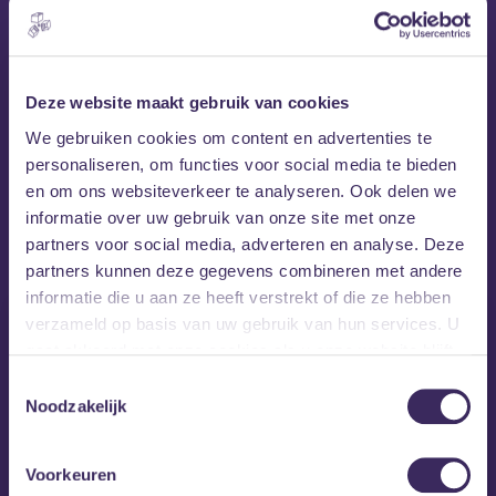
Wegens groot succes keert Chassé Comedy Club dit jaar
terug in poppodium Mezz. Zoals we gewend zijn, wordt het
een avond fantastische stand-up comedy, gebracht door
Deze website maakt gebruik van cookies
bekende comedians en jonge talenten. Een avond uit in
We gebruiken cookies om content en advertenties te
Breda die je niet mag missen!
personaliseren, om functies voor social media te bieden
en om ons websiteverkeer te analyseren. Ook delen we
MEZZ tipt
informatie over uw gebruik van onze site met onze
partners voor social media, adverteren en analyse. Deze
partners kunnen deze gegevens combineren met andere
informatie die u aan ze heeft verstrekt of die ze hebben
verzameld op basis van uw gebruik van hun services. U
gaat akkoord met onze cookies als u onze website blijft
gebruiken.
Toestemmingsselectie
Noodzakelijk
Voorkeuren