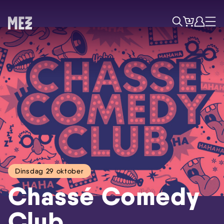
Tickets
Account
Progr
Menu
Zoek
Skip navigatie
Dinsdag 29 oktober
Chassé Comedy
Club