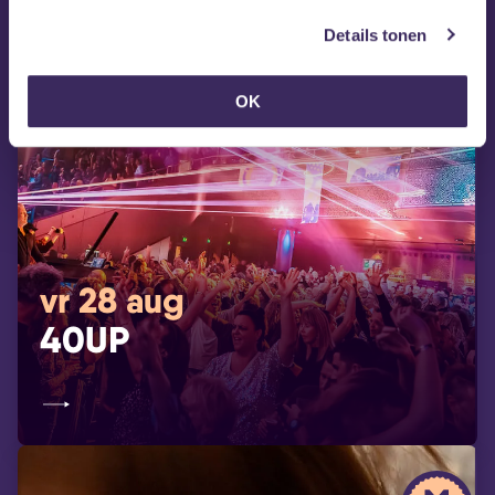
Details tonen
OK
vr 28 aug
40UP