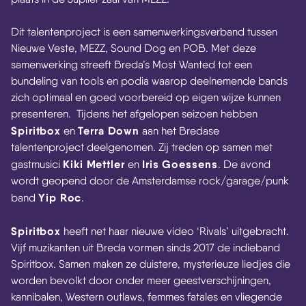
Dit talentenproject is een samenwerkingsverband tussen
Nieuwe Veste, MEZZ, Sound Dog en POB. Met deze
samenwerking streeft Breda’s Most Wanted tot een
bundeling van tools en podia waarop deelnemende bands
zich optimaal en goed voorbereid op eigen wijze kunnen
presenteren.
Tijdens het afgelopen seizoen hebben
Spiritbox
Terra Down
en
aan het Bredase
talentenproject deelgenomen. Zij treden op samen met
Kiki Mettler
Iris Goessens
gastmusici
en
. De avond
wordt geopend door de Amsterdamse rock/garage/punk
Yip Roc
band
.
Spiritbox
heeft net haar nieuwe video ‘Rivals’ uitgebracht.
Vijf muzikanten uit Breda vormen sinds 2017 de indieband
Spiritbox. Samen maken ze duistere, mysterieuze liedjes die
worden bevolkt door onder meer geestverschijningen,
kannibalen, Western outlaws, femmes fatales en vliegende