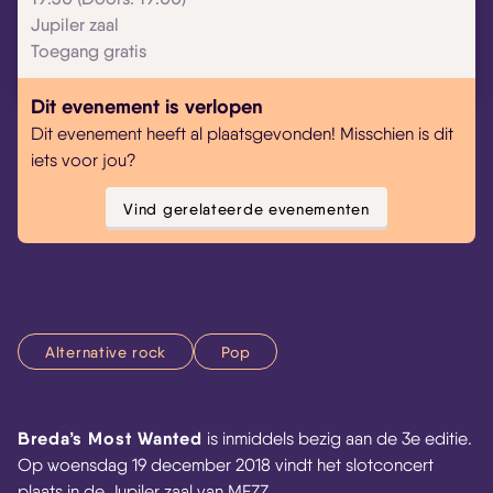
Jupiler zaal
Toegang gratis
Dit evenement is verlopen
Dit evenement heeft al plaatsgevonden! Misschien is dit
iets voor jou?
Vind gerelateerde evenementen
Alternative rock
Pop
Breda’s Most Wanted
is inmiddels bezig aan de 3e editie.
Op woensdag 19 december 2018 vindt het slotconcert
plaats in de Jupiler zaal van MEZZ.