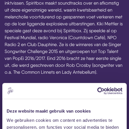
inktvissen. Spiritbox maakt soundtracks over en afkomstig
uit deze eigenzinnige wereld, waarin kwetsbaarheid en
melancholie voortdurend op gespannen voet verkeren met
op de loer liggende explosieve uitbarstingen. Kiki Mettler is
speciale gast deze avond bij Spiritbox. Zij speelde al op
Festival Mundial, radio Veronica (Countdown Café), NPO
Radio 2 en Club Dauphine. Ze is de winnares van de Singer
Songwriter Challenge 2015 en uitgeroepen tot Top Talent
van PopEi 2016/2017. Eind 2016 bracht ze haar eerste single
uit, die werd geschreven door Rob Crosby (songwriter van
o.a. The Common Linnets en Lady Antebellum).
Terra Down
is niet een standaard metalband die zich
focust op een bepaald genre. Harde, melodische metal,
afwisselend met hardrock riffs en een ruwe stem; epische
teksten en zwaar gebrul. Zij hebben inmiddels de EP ‘Be
Deze website maakt gebruik van cookies
Justified’, uitgebracht.
We gebruiken cookies om content en advertenties te
personaliseren, om functies voor social media te bieden
Iris Goessens is speciale gast tijdens het optreden van Terra