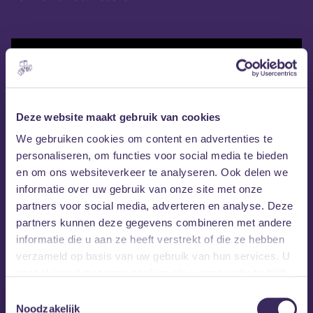
Deze website maakt gebruik van cookies
We gebruiken cookies om content en advertenties te
personaliseren, om functies voor social media te bieden
en om ons websiteverkeer te analyseren. Ook delen we
Website Breda Beats
Breda Beats on Instagram
informatie over uw gebruik van onze site met onze
partners voor social media, adverteren en analyse. Deze
partners kunnen deze gegevens combineren met andere
MEZZ tipt
informatie die u aan ze heeft verstrekt of die ze hebben
verzameld op basis van uw gebruik van hun services. U
gaat akkoord met onze cookies als u onze website blijft
gebruiken.
Toestemmingsselectie
Noodzakelijk