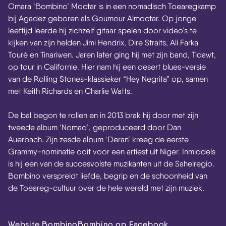
Omara ‘Bombino’ Moctar is in een nomadisch Toearegkamp
bij Agadez geboren als Goumour Almoctar. Op jonge
leeftijd leerde hij zichzelf gitaar spelen door video’s te
kijken van zijn helden Jimi Hendrix, Dire Straits, Ali Farka
Touré en Tinariwen. Jaren later ging hij met zijn band, Tidawt,
op tour in Californie. Hier nam hij een desert blues-versie
van de Rolling Stones-klassieker “Hey Negrita” op, samen
met Keith Richards en Charlie Watts.
De bal begon te rollen en in 2013 brak hij door met zijn
tweede album ‘Nomad’, geproduceerd door Dan
Auerbach. Zijn zesde album ‘Deran’ kreeg de eerste
Grammy-nominatie ooit voor een artiest uit Niger. Inmiddels
is hij een van de succesvolste muzikanten uit de Sahelregio.
Bombino verspreidt liefde, begrip en de schoonheid van
de Toeareg-cultuur over de hele wereld met zijn muziek.
Website Bombino
Bombino op Facebook