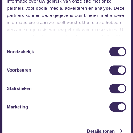
informatie over uw gebruik van onze site met onze
partners voor social media, adverteren en analyse. Deze
partners kunnen deze gegevens combineren met andere
informatie die u aan ze heeft verstrekt of die ze hebben
verzameld op basis van uw gebruik van hun services. U
gaat akkoord met onze cookies als u onze website blijft
gebruiken.
Toestemmingsselectie
Noodzakelijk
Voorkeuren
MEZZ tipt
Statistieken
Marketing
Details tonen