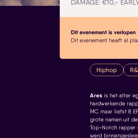
DAMAGE: €10,- EARLY
Dit evenement is verlopen
Dit evenement heeft al pla
Hiphop
R
Ares
is het alter 
hardwerkende rappe
MC maar liefst 8 E
grote namen uit de
Top-Notch rapper 
werd binnengeslee