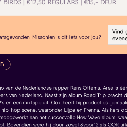
 BIRDS | €12,50 REGULARS | €15,- DEUR
Vind 
atsgevonden! Misschien is dit iets voor jou?
even
&B
ego van de Nederlandse rapper Rens Ottema. Ares is éé
rs van Nederland. Naast zijn album Road Trip bracht 
P’s en een mixtape uit. Ook heeft hij producties gema
 hip-hop scene, waaronder Lijpe en Frenna. Als kers op
meegewerkt aan het succesvolle New Wave album, waa
pt. Bovendien werd hij door zowel 3voor12 als OOR ui