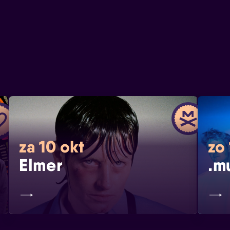
za 10 okt
zo 
Elmer
.m