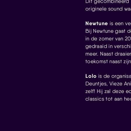
Dit gecombineerd 
originele sound waa
Newtune
is een ve
Bij Newtune gaat 
in de zomer van 20
gedraaid in versc
meer. Naast draaien
toekomst naast zij
Lolo
is de organisa
Deuntjes, Vieze An
zelf! Hij zal deze 
classics tot aan h