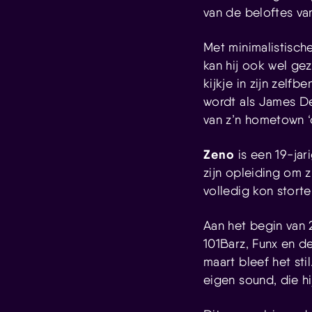
van de beloftes van
Met minimalistisch
kan hij ook wel gez
kijkje in zijn zel
wordt als James Dea
van z’n hometown ‘
Zeno
is een 19-jar
zijn opleiding om 
volledig kon storte
Aan het begin van 
101Barz, Funx en de
maart bleef het st
eigen sound, die h