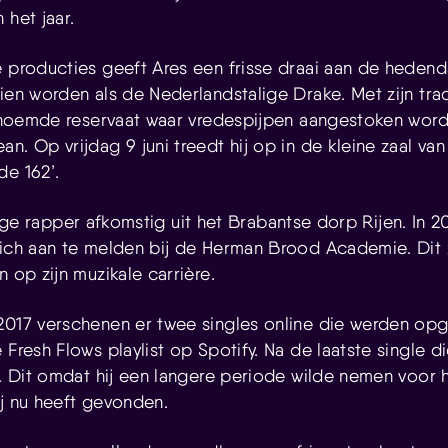
 het jaar.
e producties geeft Ares een frisse draai aan de hede
ien worden als de Nederlandstalige Drake. Met zijn trac
fbenoemde reservaat waar vredespijpen aangestoken wo
n. Op vrijdag 9 juni treedt hij op in de kleine zaal van
de 162’.
ige rapper afkomstig uit het Brabantse dorp Rijen. In 2
zich aan te melden bij de Herman Brood Academie. Dit z
n op zijn muzikale carrière.
2017 verschenen er twee singles online die werden opg
 Fresh Flows playlist op Spotify. Na de laatste single die
il. Dit omdat hij een langere periode wilde nemen voor 
ij nu heeft gevonden.