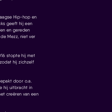
ndaagse Hip-hop en
ks geeft hij een
rden en gereden
 de Mezz, niet ver
016 stopte hij met
odat hij zichzelf
epakt door o.a.
 hij uitbracht in
het creëren van een