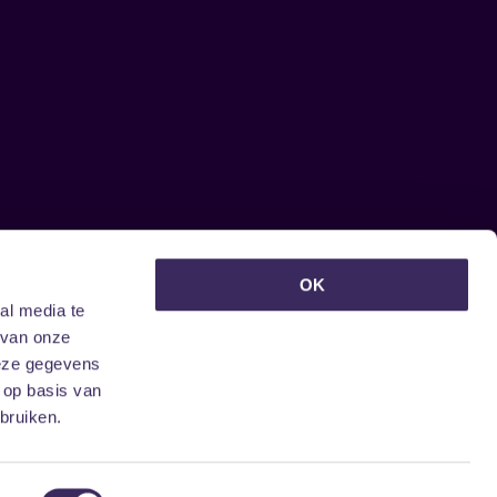
euwsbrief ontvangen?
OK
al media te
 van onze
deze gegevens
 op basis van
bruiken.