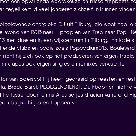
met een opvallende woordkeuze en frisse trapbeats zo
r tegelijkertijd veel jongeren zichzelf in kunnen vinden
elbelovende energieke DJ uit Tilburg, die weet hoe je 
de avond van R&B naar Hiphop en van Trap naar Pop. 
13 met draaien in een wijkcentrum in Tilburg. Inmiddel
hillende clubs en podia zoals Poppodium013, Boulevar
 richt hij zich ook op het produceren van eigen tracks.
n mixtapes ook eigen singles en remixes verwachten!
tor van Boeisco! Hij heeft gedraaid op feesten en festi
ita, Breda Barst, PLOEGENDIENST, Duikboot en niet te
editie tussendoor, en na Ares setjes draaien varierend
edendaagse hitjes en trapbeats.