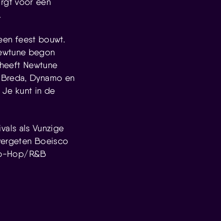
rgt voor een
.
een feest bouwt.
Newtune begon
s heeft Newtune
d Breda, Dynamo en
 Je kunt in de
vals als Vunzige
 vergeten Boeisco
 Hip-Hop/R&B