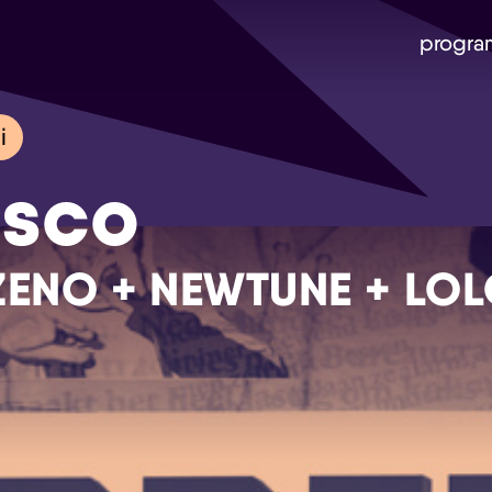
progra
i
isco
ZENO + NEWTUNE + LO
Skip navigatie