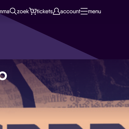
mma
zoek
tickets
account
menu
LO