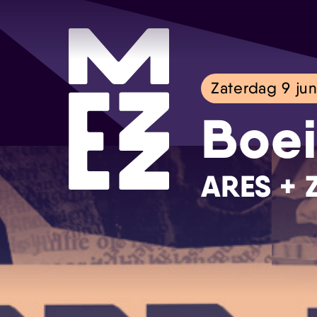
Zaterdag 9 jun
Boe
ARES + 