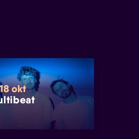
18 okt
ultibeat