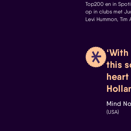
Top200 en in Spotif
op in clubs met Ju
Levi Hummon, Tim 
With
this 
heart
Holla
Mind No
(USA)