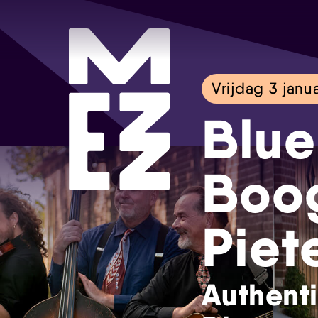
Vrijdag 3 janua
Blue
Boo
Piet
Authent