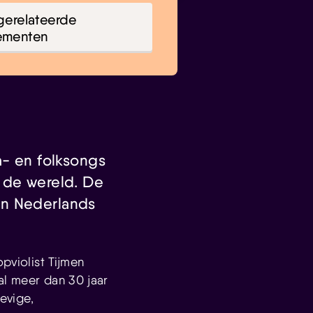
gerelateerde
ementen
a- en folksongs
 de wereld. De
an Nederlands
pviolist Tijmen
 al meer dan 30 jaar
evige,