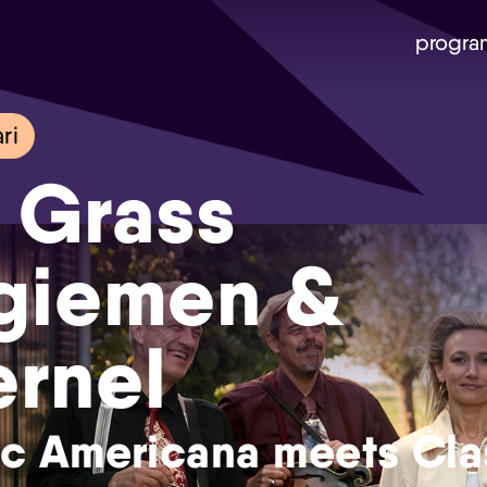
progra
ri
 Grass
giemen &
ernel
ic Americana meets Cla