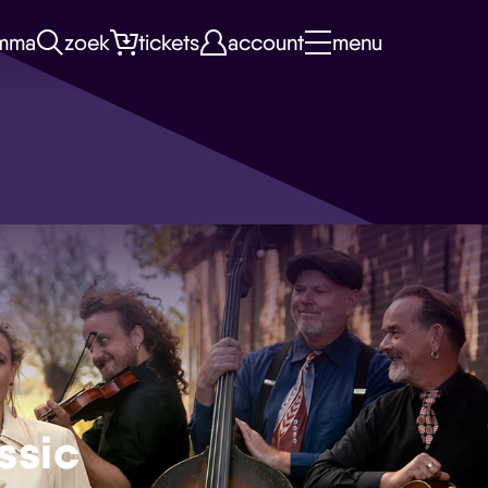
mma
zoek
tickets
account
menu
ssic