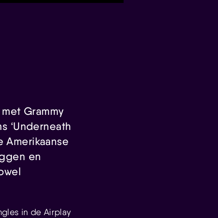
e met Grammy
ms ‘Underneath
re Amerikaanse
liggen en
zowel
les in de Airplay