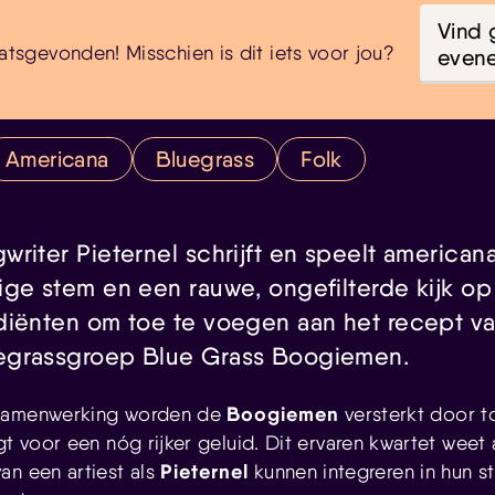
Vind 
atsgevonden! Misschien is dit iets voor jou?
even
Americana
Bluegrass
Folk
riter Pieternel schrijft en speelt american
ige stem en een rauwe, ongefilterde kijk op
diënten om toe te voegen aan het recept v
egrassgroep Blue Grass Boogiemen.
Boogiemen
 samenwerking worden de
versterkt door to
gt voor een nóg rijker geluid. Dit ervaren kwartet weet
Pieternel
an een artiest als
kunnen integreren in hun st