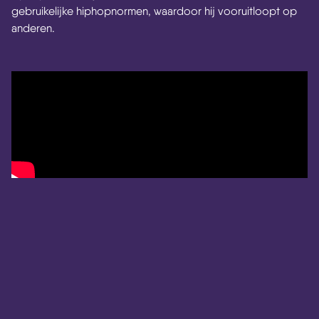
gebruikelijke hiphopnormen, waardoor hij vooruitloopt op
anderen.