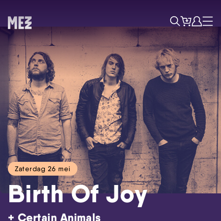
Tickets
Account
Progr
Menu
Zoek
Zaterdag 26 mei
Birth Of Joy
Skip navigatie
+ Certain Animals