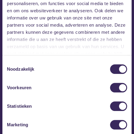
personaliseren, om functies voor social media te bieden
en om ons websiteverkeer te analyseren. Ook delen we
informatie over uw gebruik van onze site met onze
partners voor social media, adverteren en analyse. Deze
partners kunnen deze gegevens combineren met andere
informatie die u aan ze heeft verstrekt of die ze hebben
verzameld op basis van uw gebruik van hun services. U
gaat akkoord met onze cookies als u onze website blijft
gebruiken.
Toestemmingsselectie
Noodzakelijk
Voorkeuren
Statistieken
MEZZ tipt
Marketing