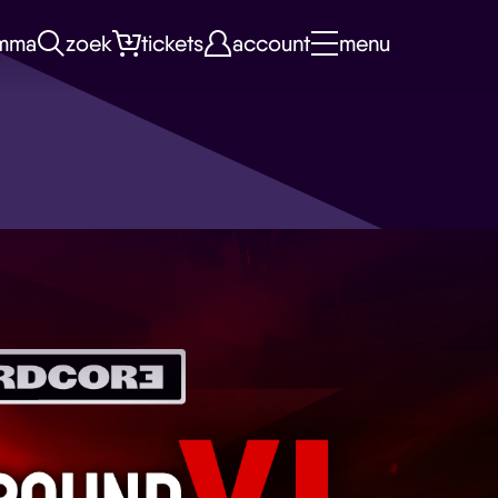
mma
zoek
tickets
account
menu