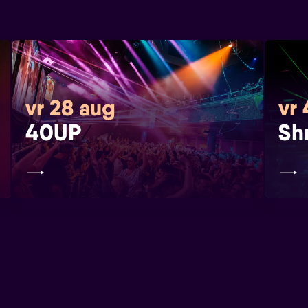
vr 28 aug
vr
40UP
Sh