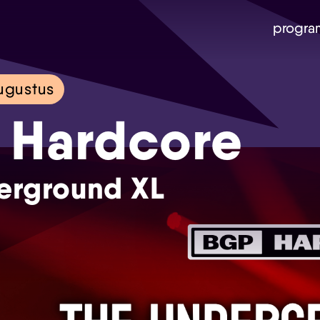
progra
ugustus
 Hardcore
erground XL
Skip navigatie