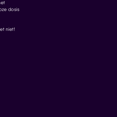
met
oze dosis
et niet!