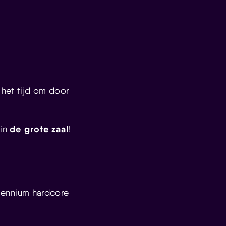
 het tijd om door
de grote zaal
 in
!
lennium hardcore