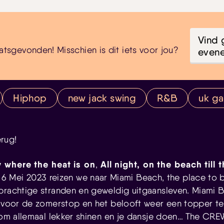
Vind 
atsgevonden! Misschien is dit iets voor jou?
even
Hiphop
new jack swing
R&B
uk g
erug!
ty where the heat is on
All night, on the beach till 
,
6 Mei 2023 reizen we naar Miami Beach, the place to be
prachtige stranden en geweldig uitgaansleven. Miami B
e voor de zomerstop en het belooft weer een topper t
 kom allemaal lekker shinen en je dansje doen… The CRE