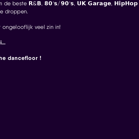
om de beste
𝗥
&
𝗕
,
𝟴𝟬
‘
𝘀
/
𝟵𝟬
‘
𝘀
,
𝗨𝗞
𝗚𝗮𝗿𝗮𝗴𝗲
,
𝗛𝗶𝗽𝗛𝗼𝗽
te droppen.
ongelooflijk veel zin in!
i…
he dancefloor !