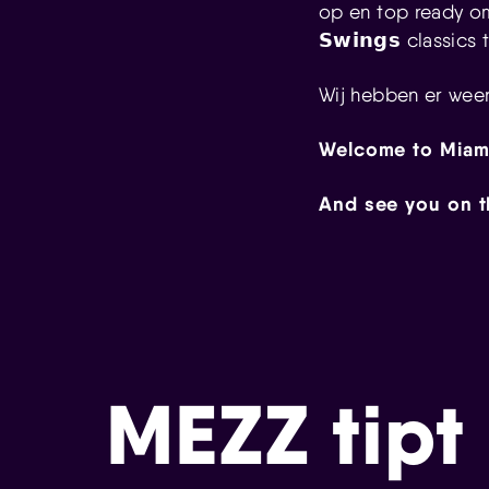
op en top ready 
𝗦𝘄𝗶𝗻𝗴𝘀
classics 
Wij hebben er weer 
Welcome to Miam
And see you on t
MEZZ tipt