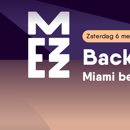
Zaterdag 6 me
Bac
Miami b