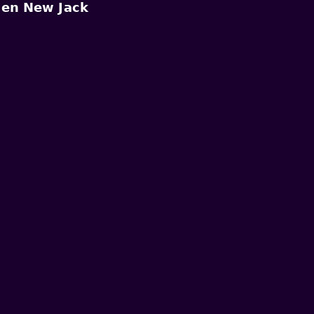
𝗲𝗻
𝗡𝗲𝘄
𝗝𝗮𝗰𝗸