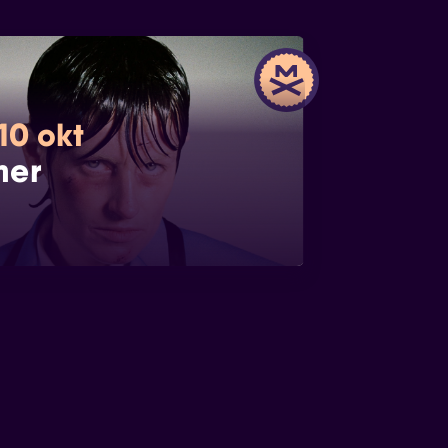
10 okt
mer