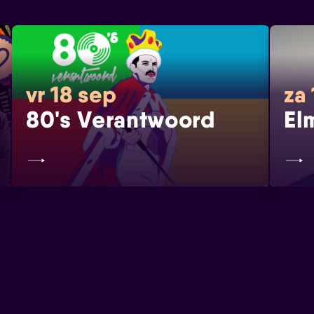
vr 18 sep
za 
80's Verantwoord
El