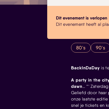
Dit evenement is verlopen
Dit evenement heeft al pla
80's
90's
BackInDaDay
is t
A party in the ci
dawn
… “‘
Zaterdag 
Geliefd door haar 
onze laatste editi
snel je tickets en