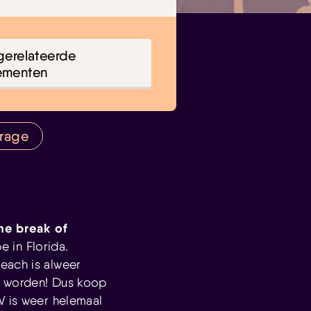
gerelateerde
ementen
arage
the break of
 in Florida.
each is alweer
e worden! Dus koop
W is weer helemaal