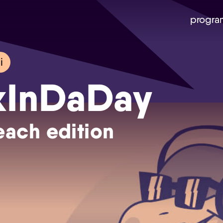
progra
i
kInDaDay
each edition
Skip navigatie