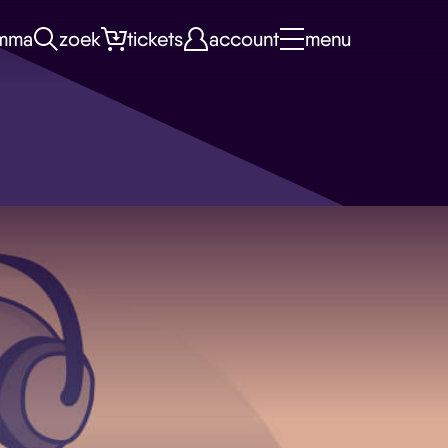
mma
zoek
tickets
account
menu