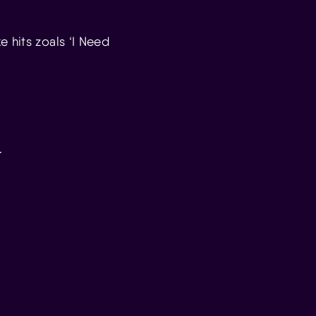
 hits zoals ‘I Need
…