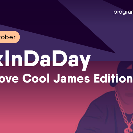
progra
tober
kInDaDay
ove Cool James Editio
Skip navigatie