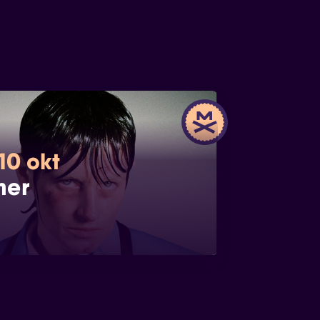
10 okt
mer