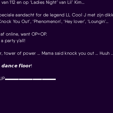
van 112 en op ‘Ladies Night’ van Lil’ Kim…
peciale aandacht for de legend LL Cool J met zijn dikke
Knock You Out’, ‘Phenomenon’, ‘Hey lover’, ‘Loungin’…
raf online, want OP=OP.
 party y’all!
ur, tower of power … Mama said knock you out … Huuh 
 𝙙𝙖𝙣𝙘𝙚 𝙛𝙡𝙤𝙤𝙧!
E-UP▬▬▬▬▬▬▬▬▬▬▬