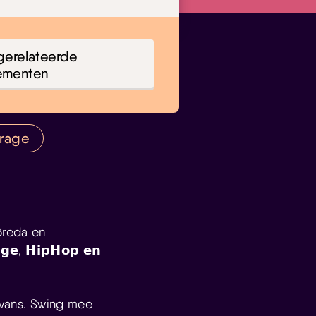
gerelateerde
ementen
arage
Breda en
, 𝗛𝗶𝗽𝗛𝗼𝗽 𝗲𝗻
 Evans. Swing mee