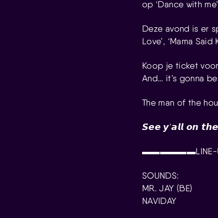
op ‘Dance with me’ 
Deze avond is er s
Love’, ‘Mama Said 
Koop je ticket voo
And… it’s gonna be a
The man of the ho
𝙎𝙚𝙚 𝙮’𝙖𝙡𝙡 𝙤𝙣 𝙩𝙝𝙚
▬▬▬▬▬▬LIN
SOUNDS:
MR. JAY (BE)
NAVIDAY