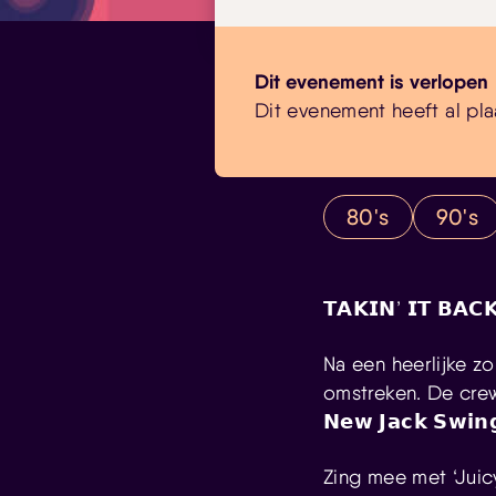
Dit evenement is verlopen
Dit evenement heeft al pla
80's
90's
𝗧𝗔𝗞𝗜𝗡’ 𝗜𝗧 𝗕𝗔𝗖
Na een heerlijke z
omstreken. De crew is
𝗡𝗲𝘄 𝗝𝗮𝗰𝗸 𝗦𝘄𝗶
Zing mee met ‘Juicy