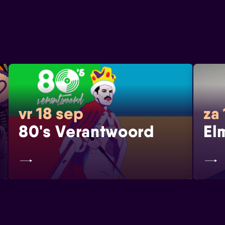
vr 18 sep
za 
80's Verantwoord
El