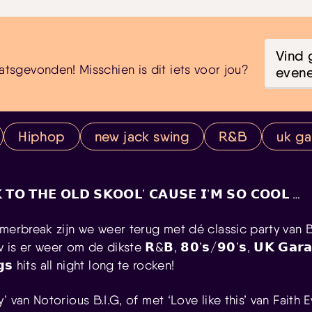
Vind 
atsgevonden! Misschien is dit iets voor jou?
even
Hiphop
new jack swing
R&B
uk g
𝗞 𝗧𝗢 𝗧𝗛𝗘 𝗢𝗟𝗗 𝗦𝗞𝗢𝗢𝗟’ 𝗖𝗔𝗨𝗦𝗘 𝗜’𝗠 𝗦𝗢 𝗖𝗢𝗢𝗟 …
omerbreak zijn we weer terug met dé classic party van 
 er weer om de dikste 𝗥&𝗕, 𝟴𝟬’𝘀/𝟵𝟬’𝘀, 𝗨𝗞 𝗚𝗮𝗿𝗮𝗴
𝗻𝗴𝘀 hits all night long te rocken!
’ van Notorious B.I.G, of met ‘Love like this’ van Faith