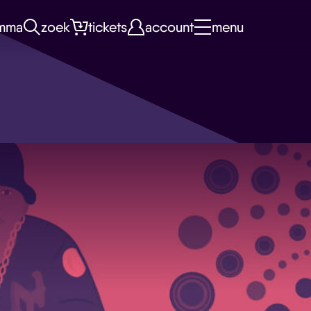
mma
zoek
tickets
account
menu
n