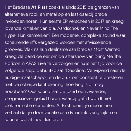
At First
Het Bredase
zoekt al sinds 2015 de grenzen van
alternatieve rock en metal op en laat daarbij brede
invloeden horen. Hun eerste EP verscheen in 2017 en kreeg
lovende kritieken van o.a. Aardschok en Never Mind The
Hype. Hun kenmerken? Een moderne, complexe sound waar
scheurende riffs vergezeld worden met afwisselende
grooves. Vlak na hun deelname aan Breda’s Most Wanted
kreeg de band de eer om de aftershow van Bring Me The
Horizon in AFAS Live te verzorgen en nu is het tijd voor de
volgende stap: debuut-plaat ‘Deadline’. Verwijzend naar de
huidige maatschappij en de druk om constant te presteren
met de scherpe kanttekening; hoe lang is dit nog
houdbaar? Qua sound laat de band een zwaarder,
progressiever geluid horen, waarbij geflirt wordt met
elektronische elementen. At First neemt je mee in een
verhaal dat je door variatie aan dynamiek, zangstijlen en
sounds wel af moét luisteren.