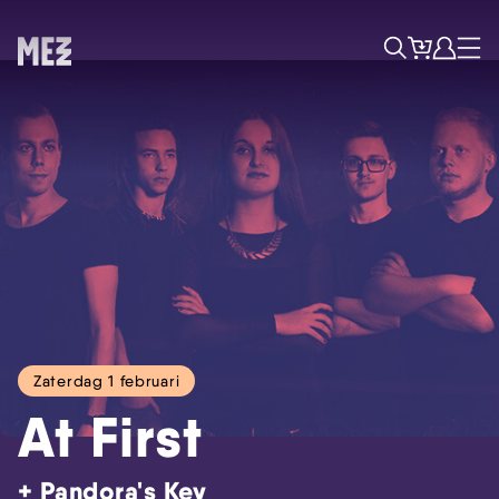
Tickets
Account
Progr
Menu
Zoek
Zaterdag 1 februari
At First
Skip navigatie
+ Pandora's Key