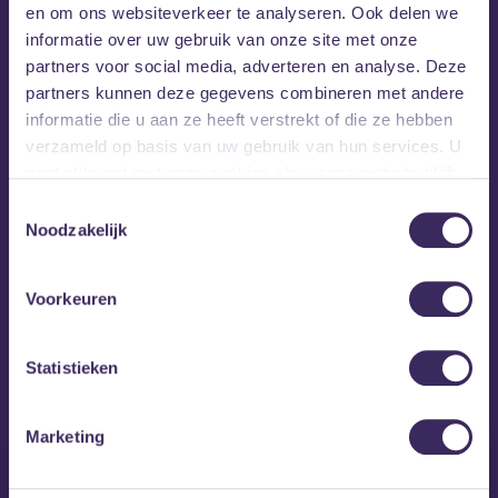
en om ons websiteverkeer te analyseren. Ook delen we
informatie over uw gebruik van onze site met onze
partners voor social media, adverteren en analyse. Deze
partners kunnen deze gegevens combineren met andere
informatie die u aan ze heeft verstrekt of die ze hebben
verzameld op basis van uw gebruik van hun services. U
gaat akkoord met onze cookies als u onze website blijft
gebruiken.
Toestemmingsselectie
Noodzakelijk
Voorkeuren
MEZZ tipt
Statistieken
Marketing