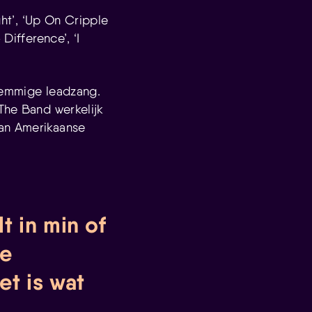
ht’, ‘Up On Cripple
Difference’, ‘I
stemmige leadzang.
The Band werkelijk
van Amerikaanse
t in min of
ie
t is wat