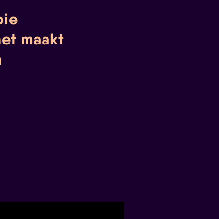
bie
het maakt
n