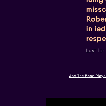
missc
Rober
in ie
respe
Lust for
And The Band Play