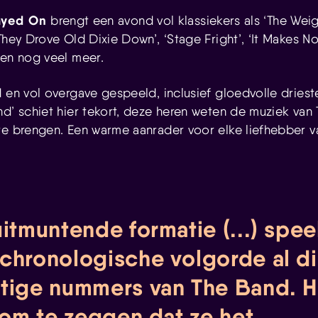
ayed On
brengt een avond vol klassiekers als ‘The Weig
They Drove Old Dixie Down’, ‘Stage Fright’, ‘It Makes No 
 en nog veel meer.
d en vol overgave gespeeld, inclusief gloedvolle drie
nd’ schiet hier tekort, deze heren weten de muziek van 
te brengen. Een warme aanrader voor elke liefhebber 
itmuntende formatie (...) speel
chronologische volgorde al d
tige nummers van The Band. He
g om te zeggen dat ze het