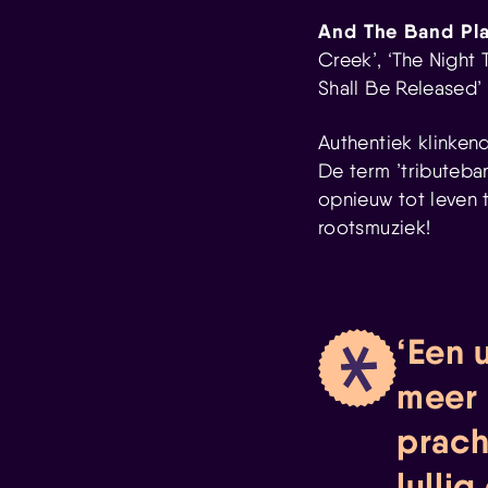
And The Band Pl
Creek’, ‘The Night 
Shall Be Released’
Authentiek klinken
De term ’tributeba
opnieuw tot leven 
rootsmuziek!
Een u
meer 
prach
lulli