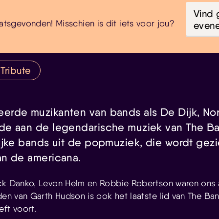
Vind 
atsgevonden! Misschien is dit iets voor jou?
even
Tribute
rde muzikanten van bands als De Dijk, Nor
de aan de legendarische muziek van The Ba
ijke bands uit de popmuziek, die wordt gezi
n de americana.
ck Danko, Levon Helm en Robbie Robertson waren ons a
jden van Garth Hudson is ook het laatste lid van The B
eft voort.