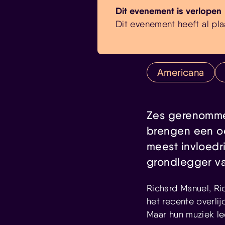
Dit evenement is verlopen
Dit evenement heeft al pla
Americana
Zes gerenommee
brengen een o
meest invloedr
grondlegger va
Richard Manuel, Ri
het recente overli
Maar hun muziek le