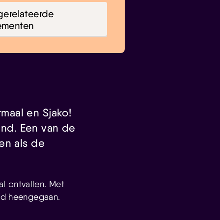
gerelateerde
ementen
maal en Sjako!
nd. Een van de
en als de
l ontvallen. Met
and heengegaan.