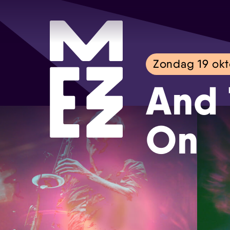
Zondag 19 ok
And 
On