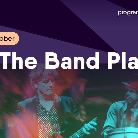
progra
tober
The Band Pl
Skip navigatie