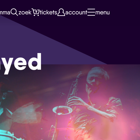
mma
zoek
tickets
account
menu
ayed