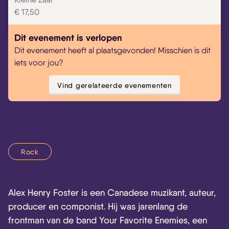
€ 17,50
Dit evenement is verlopen
Dit evenement heeft al plaatsgevonden! Misschien is dit
iets voor jou?
Vind gerelateerde evenementen
Rock
Alex Henry Foster is een Canadese muzikant, auteur,
producer en componist. Hij was jarenlang de
frontman van de band Your Favorite Enemies, een