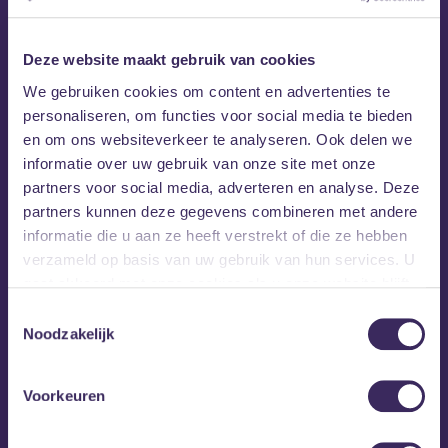
Deze website maakt gebruik van cookies
We gebruiken cookies om content en advertenties te
personaliseren, om functies voor social media te bieden
en om ons websiteverkeer te analyseren. Ook delen we
informatie over uw gebruik van onze site met onze
partners voor social media, adverteren en analyse. Deze
partners kunnen deze gegevens combineren met andere
informatie die u aan ze heeft verstrekt of die ze hebben
verzameld op basis van uw gebruik van hun services. U
gaat akkoord met onze cookies als u onze website blijft
gebruiken.
Toestemmingsselectie
Noodzakelijk
Voorkeuren