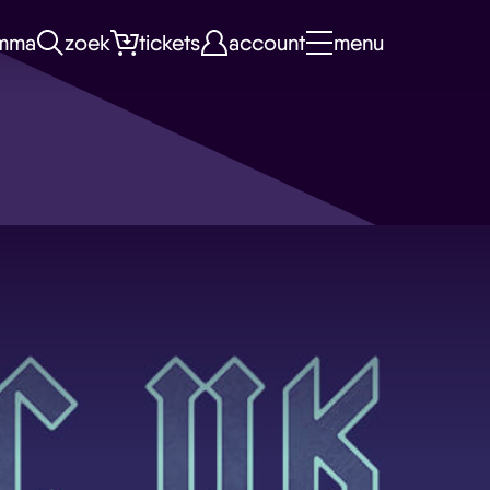
mma
zoek
tickets
account
menu