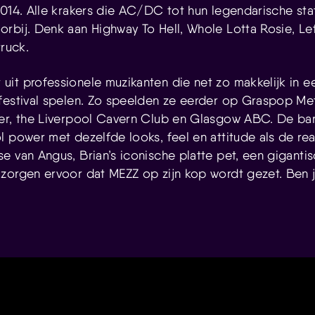
2014. Alle krakers die AC/DC tot hun legendarische st
rbij. Denk aan Highway To Hell, Whole Lotta Rosie, Le
truck.
it professionele muzikanten die net zo makkelijk in ee
festival spelen. Zo speelden ze eerder op Graspop Me
er, the Liverpool Cavern Club en Glasgow ABC. De ban
l power met dezelfde looks, feel en attitude als de rea
e van Angus, Brian’s iconische platte pet, een gigant
zorgen ervoor dat MEZZ op zijn kop wordt gezet. Ben ji