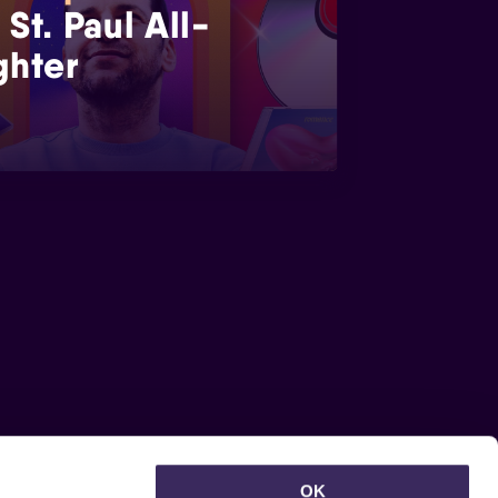
 St. Paul All-
ghter
OK