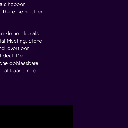
atus hebben
t There Be Rock en
n kleine club als
tal Meeting, Stone
d levert een
l deal. De
ische opblaasbare
j al klaar om te