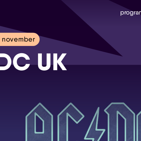
progra
 november
DC UK
Skip navigatie