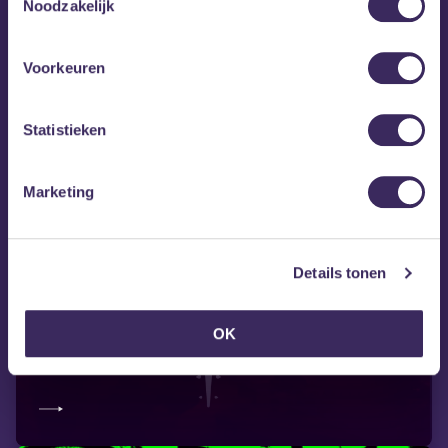
Noodzakelijk
Voorkeuren
Statistieken
Marketing
Details tonen
za 22 aug
OK
BGP Hardcore