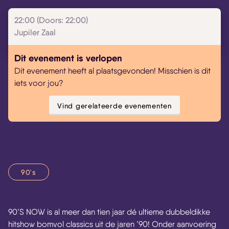
22:00 (Doors: 22:00)
Jupiler Zaal
Dit evenement is verlopen
Dit evenement heeft al plaatsgevonden! Misschien is dit
iets voor jou?
Vind gerelateerde evenementen
90's
90’S NOW is al meer dan tien jaar dé ultieme dubbeldikke
hitshow bomvol classics uit de jaren ’90! Onder aanvoering