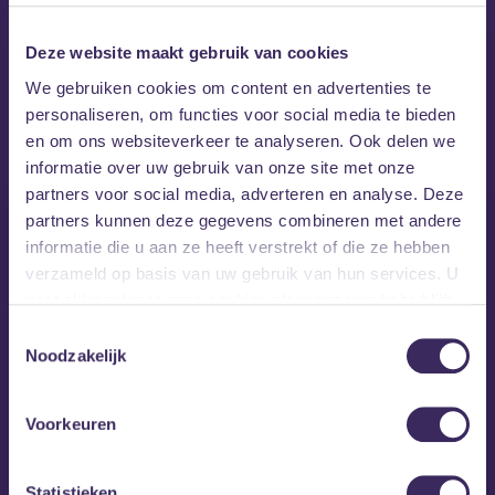
Minimum leeftijd: 18 jaar
Deze website maakt gebruik van cookies
We gebruiken cookies om content en advertenties te
MEZZ tipt
personaliseren, om functies voor social media te bieden
en om ons websiteverkeer te analyseren. Ook delen we
informatie over uw gebruik van onze site met onze
partners voor social media, adverteren en analyse. Deze
partners kunnen deze gegevens combineren met andere
informatie die u aan ze heeft verstrekt of die ze hebben
verzameld op basis van uw gebruik van hun services. U
gaat akkoord met onze cookies als u onze website blijft
gebruiken.
Toestemmingsselectie
Noodzakelijk
Voorkeuren
Statistieken