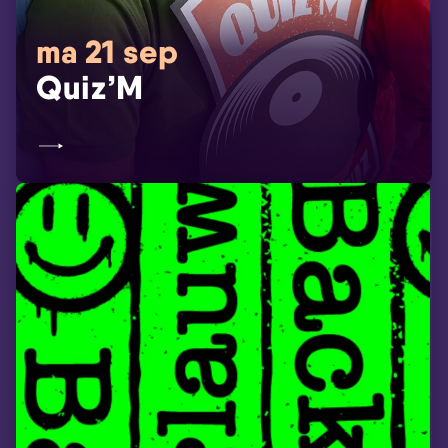
ma 21 sep
Quiz’M