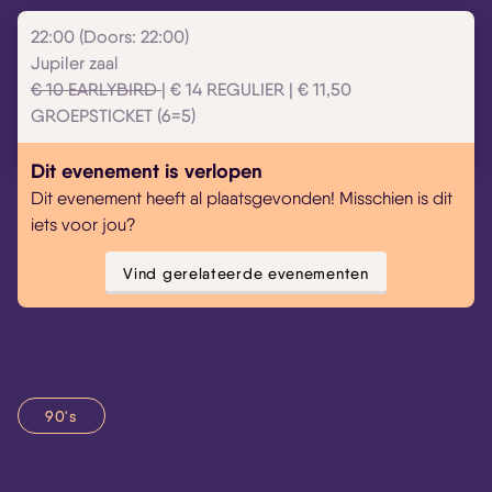
22:00 (Doors: 22:00)
Jupiler zaal
€ 10 EARLYBIRD
| € 14 REGULIER | € 11,50
GROEPSTICKET (6=5)
Dit evenement is verlopen
Dit evenement heeft al plaatsgevonden! Misschien is dit
iets voor jou?
Vind gerelateerde evenementen
90's