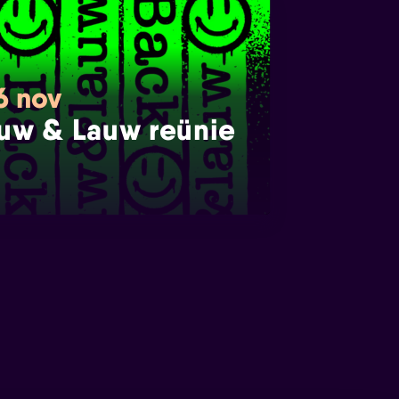
6 nov
uw & Lauw reünie