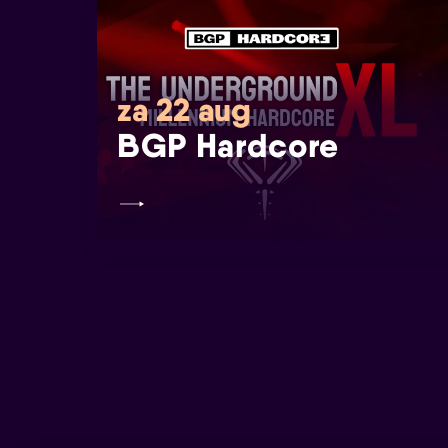
za 22 aug
BGP Hardcore