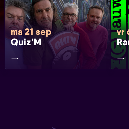
ma 21 sep
vr 
Quiz’M
Ra