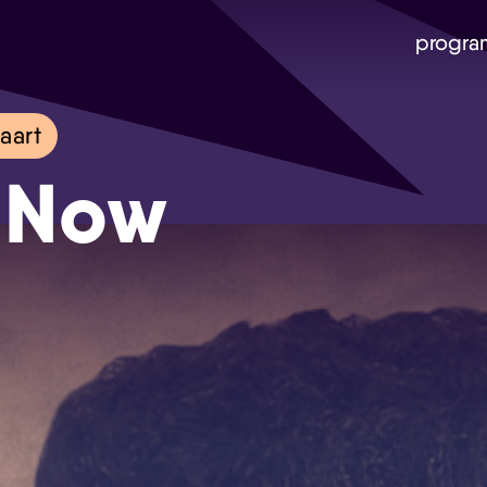
progra
aart
 Now
Skip navigatie