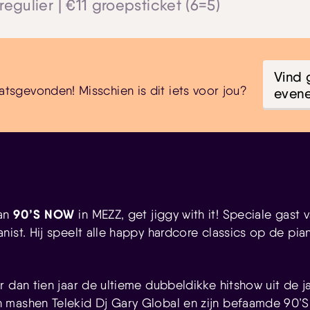
 regulier | €11 groepsticket (6=5)
Vind 
atsgevonden! Misschien is dit iets voor jou?
even
90’S NOW
van
in MEZZ, get jiggy with it! Speciale gast 
ist. Hij speelt alle happy hardcore classics op de pia
 dan tien jaar de ultieme dubbeldikke hitshow uit de ja
 mashen Telekid Dj Gary Global en zijn befaamde 90’