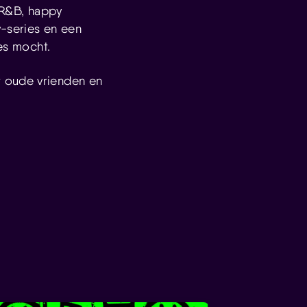
, R&B, happy
v-series en een
les mocht.
t oude vrienden en