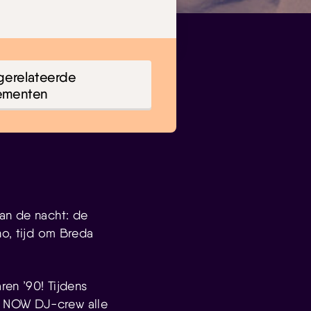
gerelateerde
ementen
van de nacht: de
no, tijd om Breda
ren ’90! Tijdens
S NOW DJ-crew alle