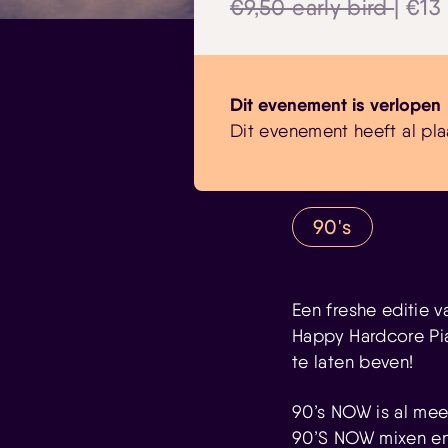
€9,50 early bird
| €13
Dit evenement is verlopen
Dit evenement heeft al pla
90's
Een freshe editie 
Happy Hardcore Pian
te laten beven!
90’s NOW is al meer
90’S NOW mixen en