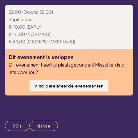
22:00 (Doors: 22:00)
Jupiler Zaal
€ 10,00 (EARLY)
€ 14,00 (NORMAAL)
€ 69,00 (GROEPSTICKET (6=5))
Dit evenement is verlopen
Dit evenement heeft al plaatsgevonden! Misschien is dit
iets voor jou?
Vind gerelateerde evenementen
90's
dance