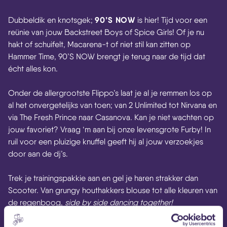
90’S NOW
Dubbeldik en knotsgek;
is hier! Tijd voor een
reünie van jouw Backstreet Boys of Spice Girls! Of je nu
hakt of schuifelt, Macarena-t of niet stil kan zitten op
Hammer Time, 90’S NOW brengt je terug naar de tijd dat
écht alles kon.
Onder de allergrootste Flippo’s laat je al je remmen los op
al het onvergetelijks van toen; van 2 Unlimited tot Nirvana en
via The Fresh Prince naar Casanova. Kan je niet wachten op
jouw favoriet? Vraag ‘m aan bij onze levensgrote Furby! In
ruil voor een pluizige knuffel geeft hij al jouw verzoekjes
door aan de dj’s.
Trek je trainingspakkie aan en gel je haren strakker dan
Scooter. Van grungy houthakkers blouse tot alle kleuren van
de regenboog,
side by side dancing together!
90’S NOW is niet voor niets De Enige Echte.