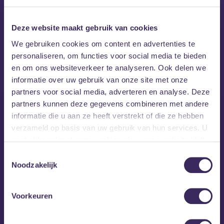
Minimum leeftijd voor toegang is 18 jaar.
Deze website maakt gebruik van cookies
We gebruiken cookies om content en advertenties te
MEZZ tipt
personaliseren, om functies voor social media te bieden
en om ons websiteverkeer te analyseren. Ook delen we
informatie over uw gebruik van onze site met onze
partners voor social media, adverteren en analyse. Deze
partners kunnen deze gegevens combineren met andere
informatie die u aan ze heeft verstrekt of die ze hebben
verzameld op basis van uw gebruik van hun services. U
gaat akkoord met onze cookies als u onze website blijft
gebruiken.
Toestemmingsselectie
Noodzakelijk
Voorkeuren