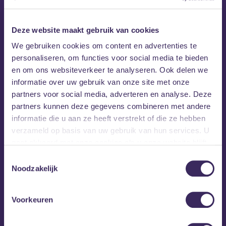
nostalgische middag die je niet wilt missen! We
stappen samen terug in de tijd en beleven 88 jaar
aan Bredase carnavalsmuziek en onvergetelijke
Deze website maakt gebruik van cookies
carnavalskrakers. Meezingen gegarandeerd!
We gebruiken cookies om content en advertenties te
personaliseren, om functies voor social media te bieden
Onder leiding van Willem Hartmans nemen Bredase kapellen
en om ons websiteverkeer te analyseren. Ook delen we
en koren je mee op een muzikale reis door de rijke
informatie over uw gebruik van onze site met onze
geschiedenis van ons Kielegatse carnaval. De grote zaal van
partners voor social media, adverteren en analyse. Deze
MEZZ wordt omgetoverd tot een gezellige setting waar je
partners kunnen deze gegevens combineren met andere
comfortabel zit en geniet. Carnavalsliefhebbers van jong tot
informatie die u aan ze heeft verstrekt of die ze hebben
oud zijn van harte welkom! Kom genieten van nostalgische
verzameld op basis van uw gebruik van hun services. U
momenten of ontdek meer over de rijke geschiedenis van
gaat akkoord met onze cookies als u onze website blijft
ut Kielegat.
gebruiken.
Toestemmingsselectie
Noodzakelijk
Toegang is gratis maar reserveer wel een plaatsje.
Voorkeuren
Voor de kinderen en kleinkinderen is er een speciale ruimte
waar ze onder begeleiding kunnen knutselen en spelen.