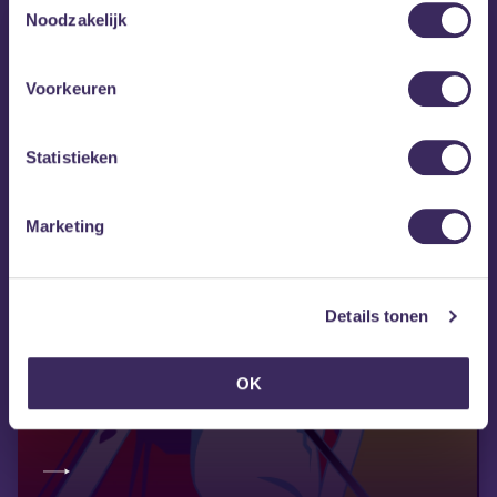
Noodzakelijk
Voorkeuren
Statistieken
Marketing
Details tonen
vr 18 sep
OK
80's Verantwoord