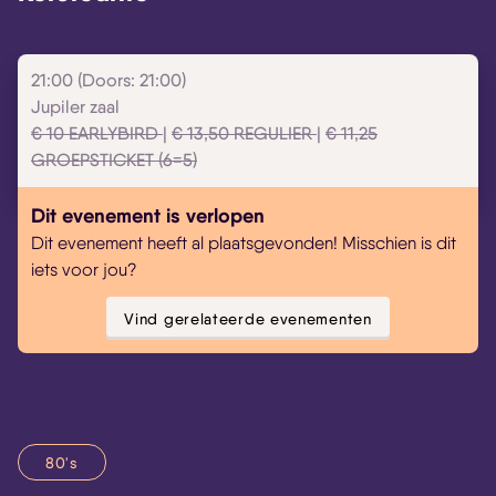
21:00 (Doors: 21:00)
Jupiler zaal
€ 10 EARLYBIRD
|
€ 13,50 REGULIER
|
€ 11,25
GROEPSTICKET (6=5)
Dit evenement is verlopen
Dit evenement heeft al plaatsgevonden! Misschien is dit
iets voor jou?
Vind gerelateerde evenementen
80's