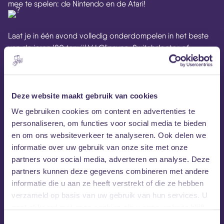
mee te spelen: de Nintendo en de Atari!
Laat je in één avond volledig onderdompelen in het beste
van de jaren ’80 terwijl VJ Clipsync, Switchdoctor of
DirtyBrown bijpassende commercials en pop- en
pulpclips voorbij laten komen.
Is je lievelingsnummer nog niet voorbijgekomen, vraag hem
Deze website maakt gebruik van cookies
zelf aan met de Bliksemse Verzoekjeszuil.
We gebruiken cookies om content en advertenties te
personaliseren, om functies voor social media te bieden
Thank God, it’s Chrismaaaaaas!
en om ons websiteverkeer te analyseren. Ook delen we
informatie over uw gebruik van onze site met onze
partners voor social media, adverteren en analyse. Deze
partners kunnen deze gegevens combineren met andere
informatie die u aan ze heeft verstrekt of die ze hebben
MEZZ tipt
verzameld op basis van uw gebruik van hun services. U
gaat akkoord met onze cookies als u onze website blijft
gebruiken.
Toestemmingsselectie