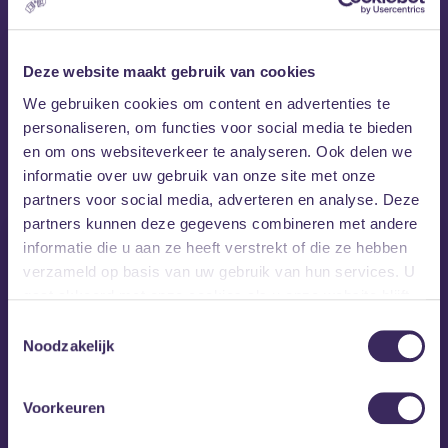
voorbij laten komen.
Is je lievelingsnummer nog niet voorbijgekomen, vraag hem
Deze website maakt gebruik van cookies
zelf aan met de bliksemse verzoekjeszuil.
We gebruiken cookies om content en advertenties te
personaliseren, om functies voor social media te bieden
MEZZ tipt
en om ons websiteverkeer te analyseren. Ook delen we
informatie over uw gebruik van onze site met onze
partners voor social media, adverteren en analyse. Deze
partners kunnen deze gegevens combineren met andere
informatie die u aan ze heeft verstrekt of die ze hebben
verzameld op basis van uw gebruik van hun services. U
gaat akkoord met onze cookies als u onze website blijft
gebruiken.
Toestemmingsselectie
Noodzakelijk
Voorkeuren