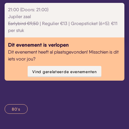
21:00 (Doors: 21:00)
Jupiler zaal
Earlybird €9,50
| Regulier €13 | Groepsticket (6=5): €11
per stuk
Dit evenement is verlopen
Dit evenement heeft al plaatsgevonden! Misschien is dit
iets voor jou?
Vind gerelateerde evenementen
80's