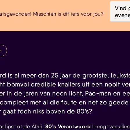
Vind 
atsgevonden! Misschien is dit iets voor jou?
even
e
d is al meer dan 25 jaar de grootste, leukst
cht bomvol credible knallers uit een nooit ver
r in de jaren van neon licht, Pac-man en ee
 compleet met al die foute en net zo goed
r gaat toch niks boven de 80’s?
80’s Verantwoord
oclips tot de Atari,
brengt van alle