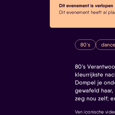
Dit evenement is verlopen
Dit evenement heeft al pla
80's
danc
80’s Verantwoor
kleurrijkste na
Dompel je onde
gewafeld haar,
zeg nou zelf; e
Van iconische vide