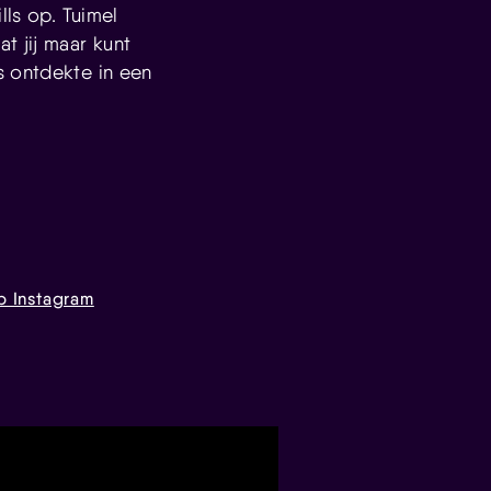
lls op. Tuimel
t jij maar kunt
s ontdekte in een
p Instagram