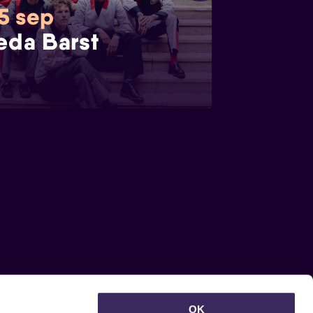
 5 sep
eda Barst
OK