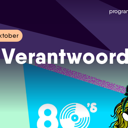
progra
ktober
 Verantwoor
Skip navigatie