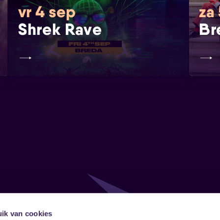
vr 4 sep
za
Shrek Rave
Br
ik van cookies