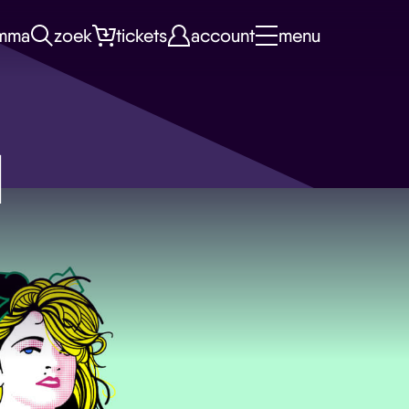
mma
zoek
tickets
account
menu
d