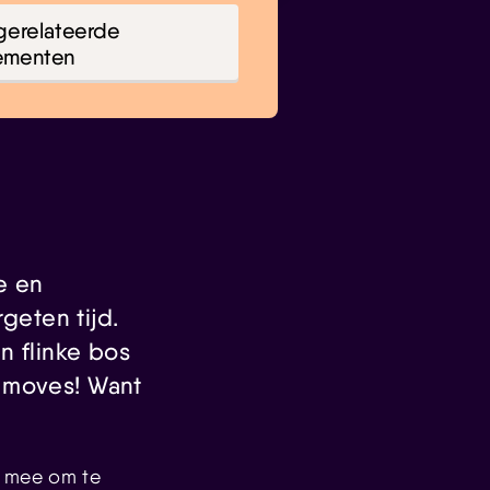
gerelateerde
ementen
e en
geten tijd.
n flinke bos
e moves! Want
s mee om te