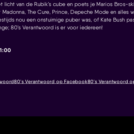
t licht van de Rubik’s cube en poets je Marios Bros-ski
et Madonna, The Cure, Prince, Depeche Mode en alles wa
estijds nou een onstuimige puber was, of Kate Bush pa
nge; 80’s Verantwoord is er voor iedereen!
01:00
twoord
80's Verantwoord op Facebook
80's Verantwoord o