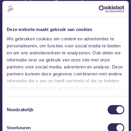
je mag op onze kosten lekker uit eten, daarna gratis naar
40UP waar je op onze kosten een flesje bubbels open mag
knallen en we brengen je ook weer netjes thuis. Wow!! Wat
moet je doen? Simpel: stuur een mailtje naar
Deze website maakt gebruik van cookies
prijsvraag@mezz.nl ovv 40UP en vertel ons waarom jij wel
We gebruiken cookies om content en advertenties te
een avondje van deze verwennerij verdiend hebt.
personaliseren, om functies voor social media te bieden
en om ons websiteverkeer te analyseren. Ook delen we
MEZZ tipt
informatie over uw gebruik van onze site met onze
partners voor social media, adverteren en analyse. Deze
partners kunnen deze gegevens combineren met andere
informatie die u aan ze heeft verstrekt of die ze hebben
verzameld op basis van uw gebruik van hun services. U
gaat akkoord met onze cookies als u onze website blijft
gebruiken.
Toestemmingsselectie
Noodzakelijk
Voorkeuren