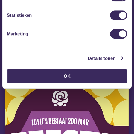
Statistieken
Marketing
do 13 aug
Jungle – Sunshine
Details tonen
OK