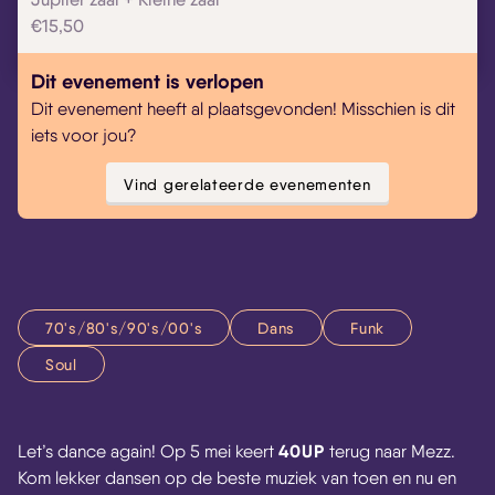
€15,50
Dit evenement is verlopen
Dit evenement heeft al plaatsgevonden! Misschien is dit
iets voor jou?
Vind gerelateerde evenementen
70's/80's/90's/00's
Dans
Funk
Soul
40UP
Let’s dance again! Op 5 mei keert
terug naar Mezz.
Kom lekker dansen op de beste muziek van toen en nu en