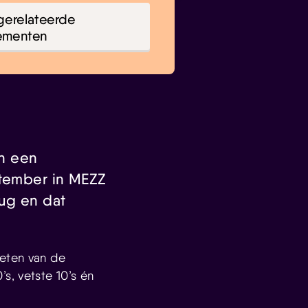
gerelateerde
ementen
in een
ptember in MEZZ
rug en dat
ieten van de
0’s, vetste 10’s én