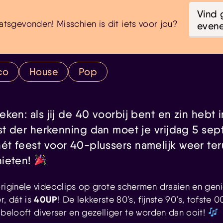
Vind 
atsgevonden! Misschien is dit iets voor jou?
even
co
House
Pop
ken: als jij de 40 voorbij bent en zin hebt 
est der herkenning dan moet je vrijdag 5 se
ét feest voor 40-plussers namelijk weer te
nieten!
originele videoclips op grote schermen draaien en gen
40UP
, dát is
! De lekkerste 80’s, fijnste 90’s, tofste 0
 belooft diverser en gezelliger te worden dan ooit!