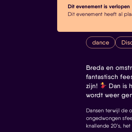
Dit evenement is verlopen
Dit evenement heeft al pla
dance
Dis
Breda en omstre
fantastisch fe
zijn!
Dan is h
wordt weer ge
Dansen terwijl de 
ongedwongen sfeer
knallende 20’s, het