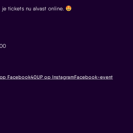
 je tickets nu alvast online.
:00
op Facebook
40UP op Instagram
Facebook-event