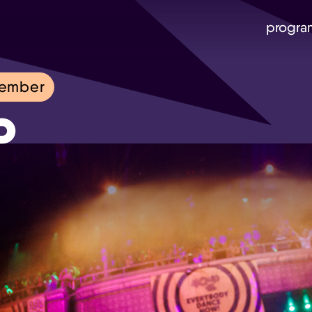
progra
tember
P
Skip navigatie