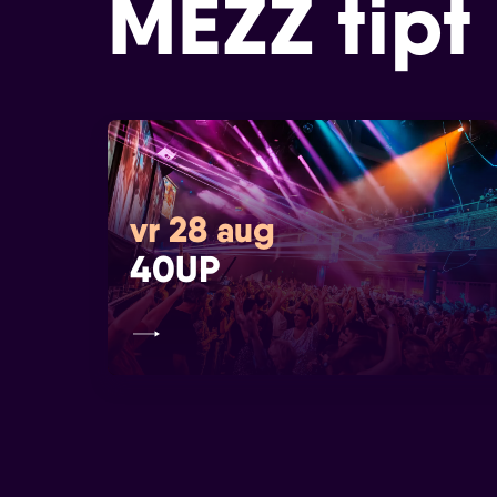
MEZZ tipt
vr 28 aug
40UP