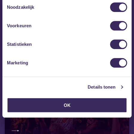
Toestemmingsselectie
Noodzakelijk
Voorkeuren
Statistieken
Marketing
Details tonen
vr 28 aug
OK
40UP