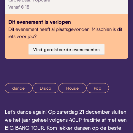
Vanaf € 18
Dit evenement is verlopen
Dit evenement heeft al plaatsgevonden! Misschien is dit
iets voor jou?
Vind gerelateerde evenementen
dance
Disco
House
Pop
Let’s dance again! Op zaterdag 21 december sluiten
we het jaar geheel volgens 40UP traditie af met een
BIG BANG TOUR. Kom lekker dansen op de beste