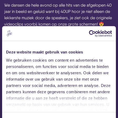
We dansen de hele avond op alle hits van de afgelopen 40
jaar in beeld en geluid want bij 40UP hoor je niet alleen de
lekkerste muziek door de speakers, je ziet ook de originele
videoclips voorbij komen op onze grote schermen!
Dit is het ultieme feest der herkenning dus laat aan al je
dansvrienden weten dat we er weer aankomen en heel
graag tot dan. Get ready for… the BIG BANG!
Deze website maakt gebruik van cookies
We gebruiken cookies om content en advertenties te
Van 20:00 tot 02:00 uur.
personaliseren, om functies voor social media te bieden
en om ons websiteverkeer te analyseren. Ook delen we
informatie over uw gebruik van onze site met onze
Website 40UP
40UP op Facebook
40UP op Instagram
partners voor social media, adverteren en analyse. Deze
Facebook-event
partners kunnen deze gegevens combineren met andere
informatie die u aan ze heeft verstrekt of die ze hebben
MEZZ tipt
verzameld op basis van uw gebruik van hun services. U
gaat akkoord met onze cookies als u onze website blijft
gebruiken.