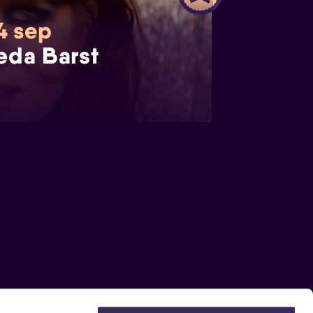
 4 sep
eda Barst