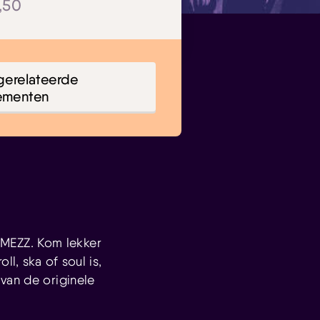
6,50
gerelateerde
ementen
 MEZZ. Kom lekker
l, ska of soul is,
van de originele