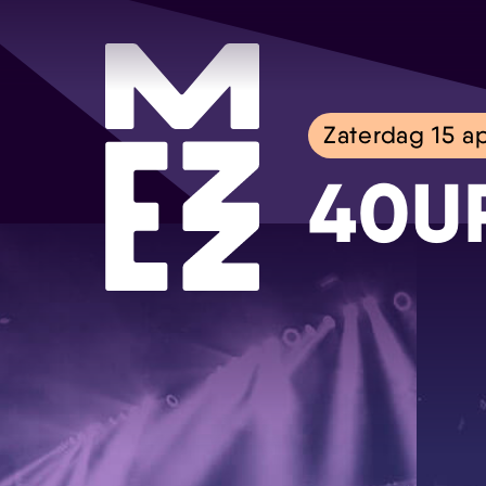
Zaterdag 15 ap
40U