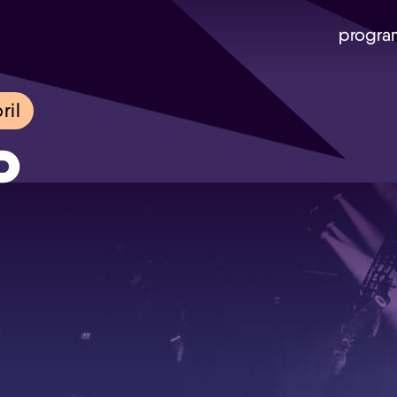
progra
ril
P
Skip navigatie