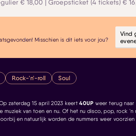
egulier € 18,00 | Groepsticket (4 tickets) € 1
Vind 
atsgevonden! Misschien is dit iets voor jou?
even
Rock-'n'-roll
Soul
40UP
 Op zaterdag 15 april 2023 keert
weer terug naar
muziek van toen en nu. Of het nu disco, pop, rock ’n rol
voorbij en natuurlijk worden de nummers weer voorzien 