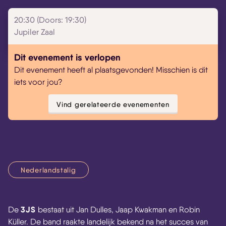
20:30 (Doors: 19:30)
Jupiler Zaal
Dit evenement is verlopen
Dit evenement heeft al plaatsgevonden! Misschien is dit
iets voor jou?
Vind gerelateerde evenementen
Nederlandstalig
3JS
De
bestaat uit Jan Dulles, Jaap Kwakman en Robin
Küller. De band raakte landelijk bekend na het succes van