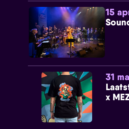
15 ap
Sound
31 ma
Laats
x MEZ