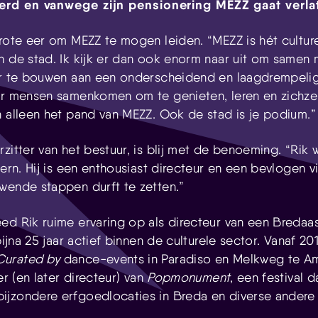
kerd en vanwege zijn pensionering MEZZ gaat verla
Skip navigatie
rote eer om MEZZ te mogen leiden. “MEZZ is hét culture
n de stad. Ik kijk er dan ook enorm naar uit om samen
der te bouwen aan een onderscheidend en laagdrempel
ar mensen samenkomen om te genieten, leren en zichzel
n alleen het pand van MEZZ. Ook de stad is je podium.”
zitter van het bestuur, is blij met de benoeming. “Rik 
tern. Hij is een enthousiast directeur en een bevlogen vi
wende stappen durft te zetten.”
d Rik ruime ervaring op als directeur van een Bredaas 
bijna 25 jaar actief binnen de culturele sector. Vanaf 20
Curated by
dance-events in Paradiso en Melkweg te Am
er (en later directeur) van
Popmonument
, een festival
jzondere erfgoedlocaties in Breda en diverse andere