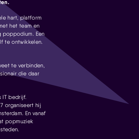
ten.
le hart, platform
 met het team en
ig poppodium. Een
f te ontwikkelen.
weet te verbinden,
sionair die daar
IT bedrijf.
17 organiseert hij
sterdam. En vanaf
 dat popmuziek
 steden.