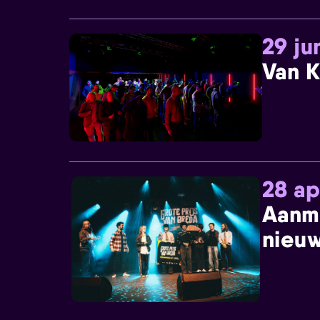
29 ju
Van K
28 ap
Aanm
nieuw