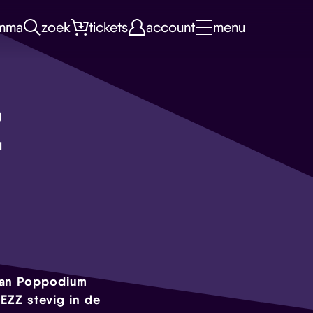
mma
zoek
tickets
account
menu
Z
 van Poppodium
MEZZ stevig in de