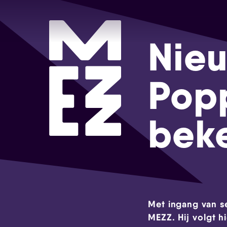
Nieu
Pop
bek
Met ingang van s
MEZZ. Hij volgt h