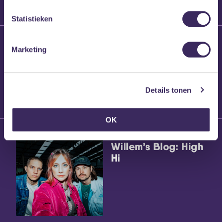
Statistieken
27 maart 2026
Marketing
Willem’s Blog:
Frans Kalf
Details tonen
OK
26 maart 2026
Willem’s Blog: High
Hi