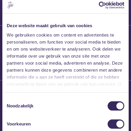
2026 geopend met
nieuwe categorie
voor producers
Deze website maakt gebruik van cookies
15 april 2026
We gebruiken cookies om content en advertenties te
Sound of Europe
personaliseren, om functies voor social media te bieden
en MEZZ slaan
en om ons websiteverkeer te analyseren. Ook delen we
handen ineen
informatie over uw gebruik van onze site met onze
partners voor social media, adverteren en analyse. Deze
partners kunnen deze gegevens combineren met andere
informatie die u aan ze heeft verstrekt of die ze hebben
verzameld op basis van uw gebruik van hun services. U
31 maart 2026
gaat akkoord met onze cookies als u onze website blijft
Laatste maten
gebruiken.
Toestemmingsselectie
Mans Weghorst x
Noodzakelijk
Blind Walls Gallery
x MEZZ shirts
Voorkeuren