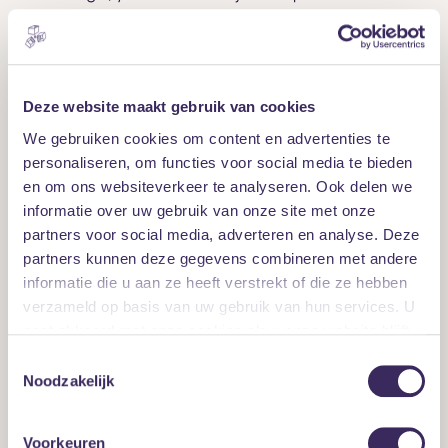
goed advies voor ons? Stuur dan een mail naar
info@mezz.nl
.
Klachten
Deze website maakt gebruik van cookies
Ben je ontevreden? Vertel het ons! Tevreden? Vertel het
We gebruiken cookies om content en advertenties te
een ander! We zetten met z’n allen alles op alles om je
personaliseren, om functies voor social media te bieden
bezoek aan MEZZ zo prettig mogelijk te maken. Alles moet
en om ons websiteverkeer te analyseren. Ook delen we
kloppen. Van artiest tot dj en van ontvangst tot een lekker
informatie over uw gebruik van onze site met onze
biertje aan de bar. We nemen klachten serieus en geven ze
partners voor social media, adverteren en analyse. Deze
prioriteit. Daarom komen we graag met je in contact over
partners kunnen deze gegevens combineren met andere
de aanleiding. Je kunt je klacht melden bij de kassa of
informatie die u aan ze heeft verstrekt of die ze hebben
info@mezz.nl
via
. Je ontvangt snel een reactie.
verzameld op basis van uw gebruik van hun services. U
Ongemakken in het gebouw
gaat akkoord met onze cookies als u onze website blijft
gebruiken.
Loop je ergens tegenaan tijdens je bezoek in MEZZ? Neem
Toestemmingsselectie
Noodzakelijk
dan contact met ons op via
info@mezz.nl
.
‘Dutch disease’
Voorkeuren