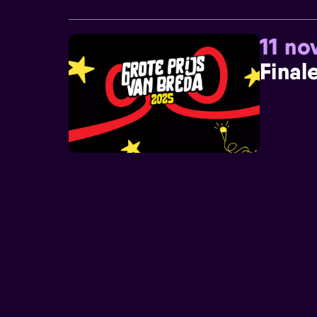
11 n
Final