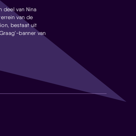
 deel van Nina
terrein van de
on, bestaat uit
U Graag’-banner van