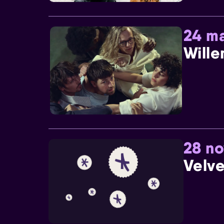
24 ma
Wille
28 n
Velve