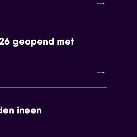
026 geopend met
den ineen