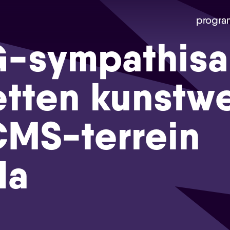
progra
G-sympathisa
tten kunstw
MS-terrein
da
Skip navigatie