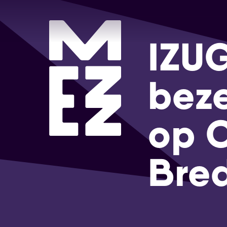
IZU
beze
op C
Bre