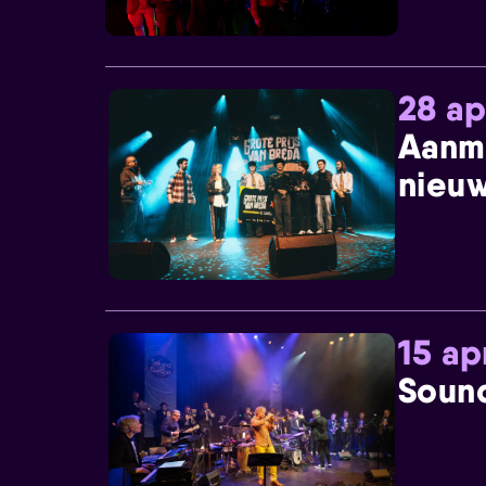
28 ap
Aanm
nieuw
15 ap
Sound