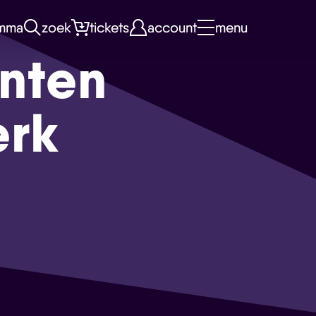
mma
zoek
tickets
account
menu
nten
erk