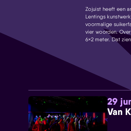
Zojuist heeft een 
Lentings kunstwer
voormalige suikerf
vier woorden. Over
6×2 meter. Dat zien
29 ju
Van K