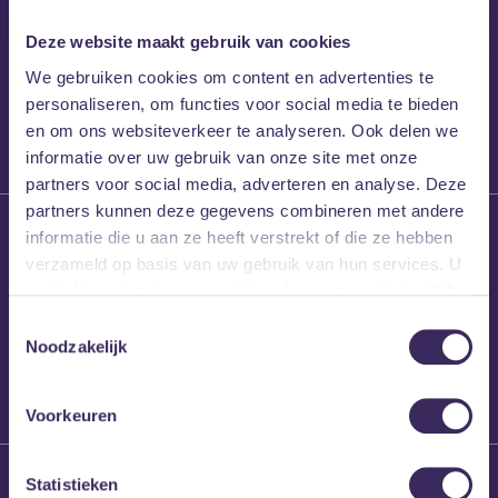
15 april 2026
Sound of Europe
Deze website maakt gebruik van cookies
en MEZZ slaan
We gebruiken cookies om content en advertenties te
handen ineen
personaliseren, om functies voor social media te bieden
en om ons websiteverkeer te analyseren. Ook delen we
informatie over uw gebruik van onze site met onze
partners voor social media, adverteren en analyse. Deze
partners kunnen deze gegevens combineren met andere
31 maart 2026
informatie die u aan ze heeft verstrekt of die ze hebben
Laatste maten
verzameld op basis van uw gebruik van hun services. U
Mans Weghorst x
gaat akkoord met onze cookies als u onze website blijft
Blind Walls Gallery
gebruiken.
Toestemmingsselectie
x MEZZ shirts
Noodzakelijk
Voorkeuren
27 maart 2026
Statistieken