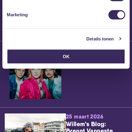
Willem’s Blog:
Frans Kalf
Marketing
Details tonen
26 maart 2026
Willem’s Blog: High
OK
Hi
25 maart 2026
Willem’s Blog:
Brennt Vanneste