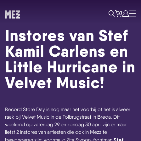
Tickets
Account
Progr
Menu
Zoek
Instores van Stef
Kamil Carlens en
Little Hurricane in
Velvet Music!
Record Store Day is nog maar net voorbij of het is alweer
Skip navigatie
raak bij
Velvet Music
in de Tolbrugstraat in Breda. Dit
weekend op zaterdag 29 en zondag 30 april zijn er maar
liefst 2 instores van artiesten die ook in Mezz te
Stef
bewonderen zijn: voormalig Zita Swoon-frontman