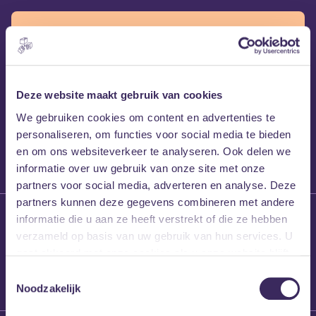
Tickets
Passepartout € 90
Dagkaart € 55
Deze website maakt gebruik van cookies
We gebruiken cookies om content en advertenties te
Meer informatie
personaliseren, om functies voor social media te bieden
en om ons websiteverkeer te analyseren. Ook delen we
informatie over uw gebruik van onze site met onze
partners voor social media, adverteren en analyse. Deze
partners kunnen deze gegevens combineren met andere
29 juni 2026
informatie die u aan ze heeft verstrekt of die ze hebben
Van Kleine Zaal
verzameld op basis van uw gebruik van hun services. U
naar MEZZ Club
gaat akkoord met onze cookies als u onze website blijft
gebruiken.
Toestemmingsselectie
Noodzakelijk