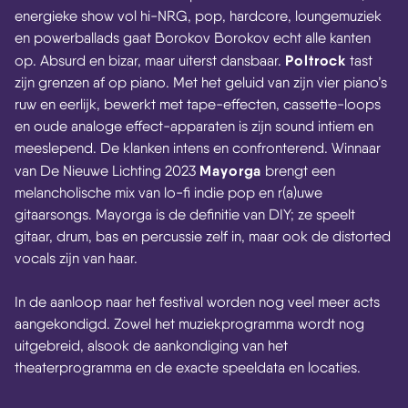
energieke show vol hi-NRG, pop, hardcore, loungemuziek
en powerballads gaat Borokov Borokov echt alle kanten
Poltrock
op. Absurd en bizar, maar uiterst dansbaar.
tast
zijn grenzen af op piano. Met het geluid van zijn vier piano’s
ruw en eerlijk, bewerkt met tape-effecten, cassette-loops
en oude analoge effect-apparaten is zijn sound intiem en
meeslepend. De klanken intens en confronterend. Winnaar
Mayorga
van De Nieuwe Lichting 2023
brengt een
melancholische mix van lo-fi indie pop en r(a)uwe
gitaarsongs. Mayorga is de definitie van DIY; ze speelt
gitaar, drum, bas en percussie zelf in, maar ook de distorted
vocals zijn van haar.
In de aanloop naar het festival worden nog veel meer acts
aangekondigd. Zowel het muziekprogramma wordt nog
uitgebreid, alsook de aankondiging van het
theaterprogramma en de exacte speeldata en locaties.