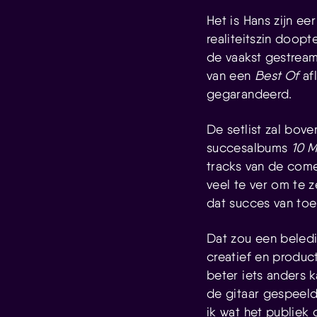
Het is Hans zijn e
realiteitszin doopt
de vaakst gestream
van een
Best Of
afl
gegarandeerd.
De setlist zal bov
succesalbums
10 M
tracks van de co
veel te ver om te 
dat succes van toen
Dat zou een beled
creatief en product
beter iets anders 
de gitaar gespeeld 
ik wat het publiek 