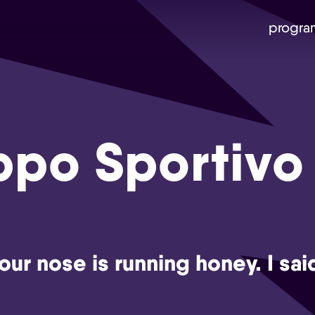
progra
ppo Sportivo
our nose is running honey. I sai