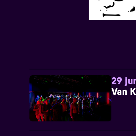
29 ju
Van K