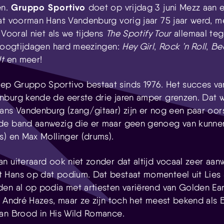
Gruppo Sportivo
en.
doet op vrijdag 3 juni Mezz aan en
Skip navigatie
at voorman Hans Vandenburg vorig jaar 75 jaar werd, m
 Vooral niet als we tijdens
The
Spotify Tour
allemaal tege
 hoogtijdagen hard meezingen:
Hey Girl
,
Rock ’n Roll
,
Be
t
en meer!
p Gruppo Sportivo bestaat sinds 1976. Het succes va
burg kende de eerste drie jaren amper grenzen. Dat wi
ans Vandenburg (zang/gitaar) zijn er nog een paar oor
de band aanwezig die er maar geen genoeg van kunnen 
s) en Max Mollinger (drums).
n uiteraard ook niet zonder dat altijd vocaal zeer aan
 Hans op dat podium. Dat bestaat momenteel uit Lies 
en al op podia met artiesten variërend van Golden Ea
t André Hazes, maar ze zijn toch het meest bekend als 
an Brood in His Wild Romance.