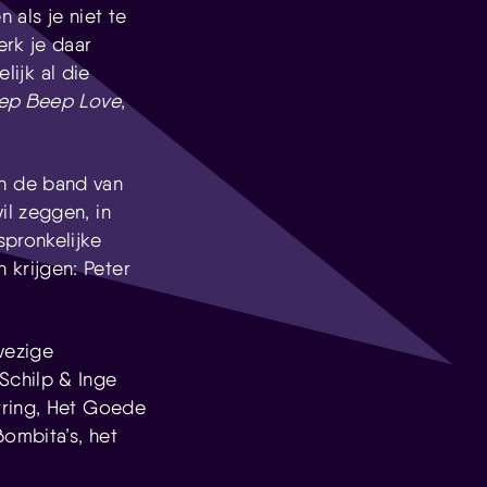
 als je niet te
erk je daar
lijk al die
ep Beep Love
,
n de band van
l zeggen, in
spronkelijke
krijgen: Peter
wezige
Schilp & Inge
rring, Het Goede
Bombita’s, het