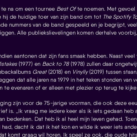
er te na om een tournee
Best Of
te noemen. Met gevoel
e hij de huidige toer van zijn band om tot
The Spotify T
de nummers van de band gespeeld en je begrijpt, veel z
iggen. Alle publiekslievelingen komen derhalve voorbij
endien aantonen dat zijn fans smaak hebben. Naast veel 
istakes
(1977) en
Back to 78
(1978) zullen daar ongetwi
mebackalbums
Great
(2018) en
Vinylly
(2019) tussen staan
zeggen dat alle jaren na 1979 in het teken stonden va
 te evenaren of er alleen met plezier op terug te kijke
iging zijn voor de 75-jarige voorman, die ook deze e
ief is. ,,Ik vraag me iedere keer als ik iets gedaan heb a
kan bedenken. Dat heb ik al heel mijn leven gehad. Toe
had, dacht ik dat ik het kon en wilde ik weer iets ander
dat komt graag wil horen. Ik speel ze ook, die oude hits