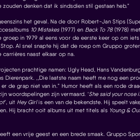
e zouden denken dat ik sindsdien stil gestaan heb.”
geenszins het geval. Na de door Robert-Jan Stips (Super
uccesalbums
10 Mistakes
(1977) en
Back To 78
(1978) met 
 groep in 1979 al eens voor de eerste keer op om iets
top. Al snel snapte hij dat de roep om Gruppo groter
 carrières naast elkaar op na.
rojecten prachtige namen: Ugly Head, Hans Vandenbur
 Dierenpark. ,,Die laatste naam heeft me nog een pr
 er de grap niet van in.” Humor heeft als een rode draa
ijn woordspelingen zijn vermaard. ‘
She said your nose i
not
’, uit
Hey Girl
is een van de bekendste. Hij speelt vak
en. Hij bracht ooit albums uit met titels als
Young & Ou
eeft een vrije geest en een brede smaak. Gruppo Spor