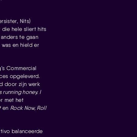
sister, Nits)
die hele sliert hits
 anders te gaan
 was en hield er
g’s Commercial
oces opgeleverd.
d door zijn werk
s running honey. I
er met het
t
en
Rock Now, Roll
tivo balanceerde