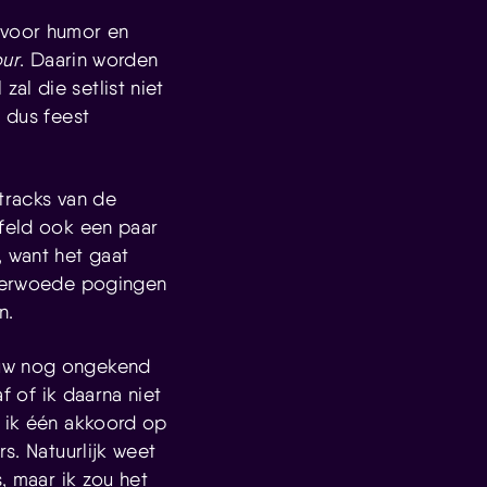
 voor humor en
our
. Daarin worden
al die setlist niet
, dus feest
tracks van de
jfeld ook een paar
, want het gaat
n verwoede pogingen
n.
euw nog ongekend
f of ik daarna niet
n ik één akkoord op
s. Natuurlijk weet
, maar ik zou het