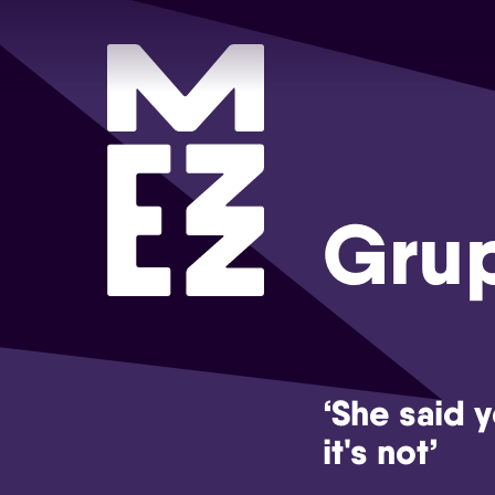
Gru
‘She said y
it's not’