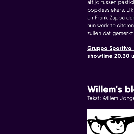
altijd tussen pasti
popklassiekers. ,,
en Frank Zappa dan
hun werk te citere
zullen dat gemerkt
Gruppo Sportivo 
showtime 20.30 uu
Willem's b
Tekst: Willem Jong