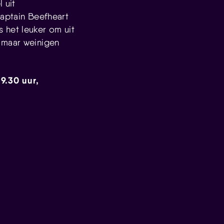
 uit
Captain Beefheart
 het leuker om uit
 maar weinigen
19.30 uur,