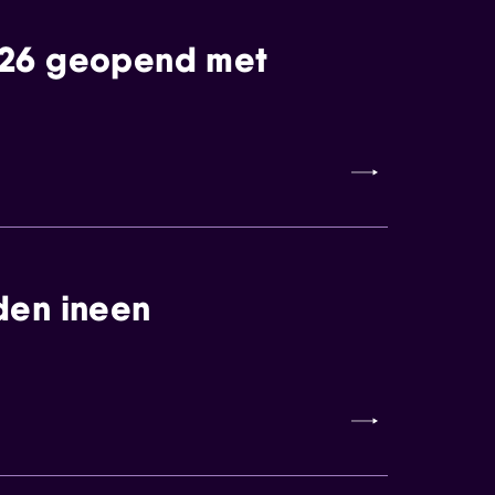
026 geopend met
den ineen