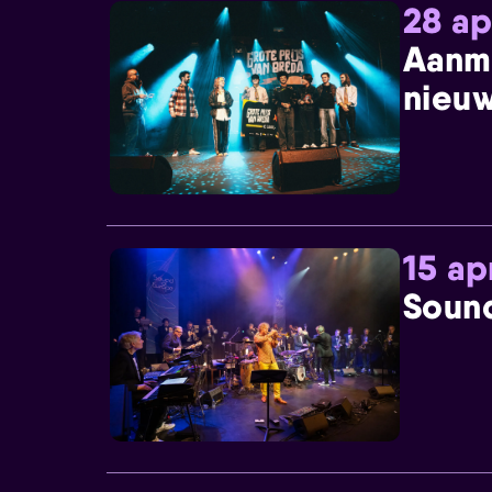
28 ap
Aanm
nieuw
15 ap
Sound