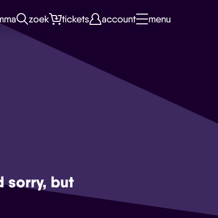
mma
zoek
tickets
account
menu
d sorry, but