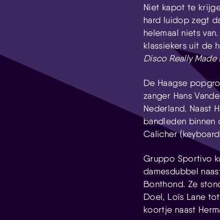
Niet kapot te krijg
hard luidop zegt d
helemaal niets van.
klassiekers uit de
Disco Really Made I
De Haagse popgroe
zanger Hans Vanden
Nederland. Naast H
bandleden binnen 
Calicher (keyboard
Gruppo Sportivo ka
damesdubbel naast
Bonthond. Ze stond
Doel, Loïs Lane to
koortje naast Herm