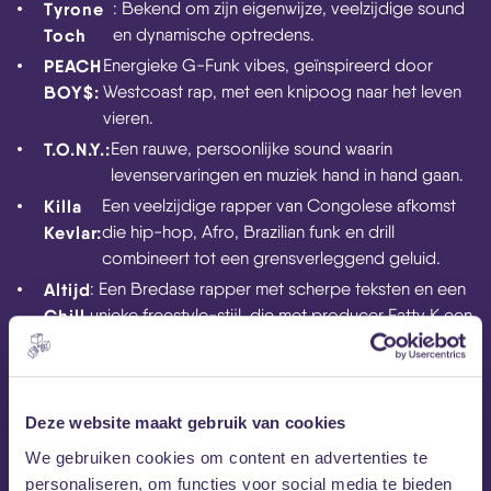
Tyrone
: Bekend om zijn eigenwijze, veelzijdige sound
Toch
en dynamische optredens.
PEACH
Energieke G-Funk vibes, geïnspireerd door
BOY$:
Westcoast rap, met een knipoog naar het leven
vieren.
T.O.N.Y.:
Een rauwe, persoonlijke sound waarin
levenservaringen en muziek hand in hand gaan.
Killa
Een veelzijdige rapper van Congolese afkomst
Kevlar:
die hip-hop, Afro, Brazilian funk en drill
combineert tot een grensverleggend geluid.
Altijd
: Een Bredase rapper met scherpe teksten en een
Chill
unieke freestyle-stijl, die met producer Fatty K een
dynamische sound creëert.
Juryleden
De jury voor beide categorieën bestaan uit prominenten uit
Deze website maakt gebruik van cookies
de muziekindustrie, waaronder Lara van NPO 3FM, Sam
We gebruiken cookies om content en advertenties te
Raijmaakers (artiestennaam Massi), Bart Becx
personaliseren, om functies voor social media te bieden