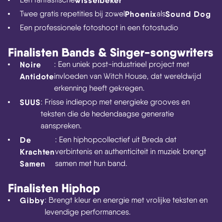
wisselbeker
Twee gratis repetities bij zowel
Phoenix
als
Sound Dog
Een professionele fotoshoot in een fotostudio
Finalisten Bands & Singer-songwriters
Noire
: Een uniek post-industrieel project met
Antidote
invloeden van Witch House, dat wereldwijd
erkenning heeft gekregen.
SUUS
: Frisse indiepop met energieke grooves en
teksten die de hedendaagse generatie
aanspreken.
De
: Een hiphopcollectief uit Breda dat
Krachten
verbintenis en authenticiteit in muziek brengt
Samen
samen met hun band.
Finalisten Hiphop
Gibby
: Brengt kleur en energie met vrolijke teksten en
levendige performances.