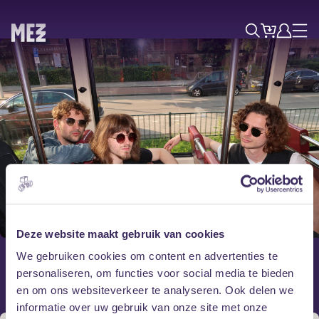
Tickets
Account
Progr
Menu
Zoek
Skip navigatie
Vrijdag 6 februari
Red Valley
Deze website maakt gebruik van cookies
We gebruiken cookies om content en advertenties te
Laatste liveshow + album release
personaliseren, om functies voor social media te bieden
en om ons websiteverkeer te analyseren. Ook delen we
informatie over uw gebruik van onze site met onze