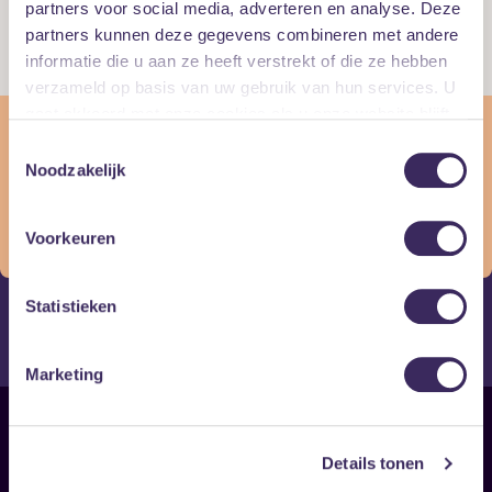
partners voor social media, adverteren en analyse. Deze
(Doors: 19:30)
partners kunnen deze gegevens combineren met andere
Kleine Zaal
informatie die u aan ze heeft verstrekt of die ze hebben
€ 15
verzameld op basis van uw gebruik van hun services. U
gaat akkoord met onze cookies als u onze website blijft
Dit evenement is verlopen
gebruiken.
Toestemmingsselectie
Wat jammer, dit evenement heeft al plaatsgevonden! Maar
Noodzakelijk
misschien vind je de volgende evenement wel wat voor jou:
Vind gerelateerde evenementen
Voorkeuren
Statistieken
psychedelische rock
Marketing
Sitemap
Details tonen
Home
Disclaimer