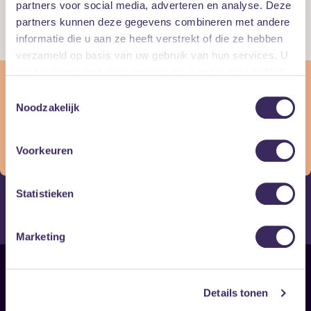
partners voor social media, adverteren en analyse. Deze
(Doors: 19:30)
partners kunnen deze gegevens combineren met andere
Kleine Zaal
informatie die u aan ze heeft verstrekt of die ze hebben
€ 12,50
verzameld op basis van uw gebruik van hun services. U
gaat akkoord met onze cookies als u onze website blijft
Dit evenement is verlopen
gebruiken.
Toestemmingsselectie
Wat jammer, dit evenement heeft al plaatsgevonden! Maar
Noodzakelijk
misschien vind je de volgende evenement wel wat voor jou:
Vind gerelateerde evenementen
Voorkeuren
Statistieken
postmetal
Sludge
Marketing
Sitemap
Details tonen
Home
Disclaimer